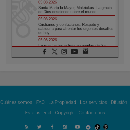
05.08.2026
Santa María la Mayor, Makrickas: La gracia
de Dios desciende sobre el mundo
05.08.2026
Cristianos y confucianos: Respeto y
sabiduría para afrontar los urgentes desafíos
de hoy
05.08.2026
En marcha hacia Asís en nombre de San
Francisco, a la espera de León
05.08.2026
Venezuela, Padre Pagniello: "En medio del
dolor, una Iglesia que no se rinde"
05.08.2026
La Fuerza del "Círculo de Héroes" con el
Papa en la Audiencia General
05.08.2026
Nuncio en Ucrania: Preocupa escuchar a
quienes bendicen la guerra
Quiénes somos
FAQ
La Propiedad
Los servicios
Difusión
05.08.2026
Estatus legal
Copyright
Contáctenos
Ucrania: Ataque masivo en Kyiv durante la
noche
05.08.2026
Colombo: "La visita del Papa a Argentina