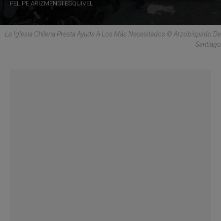
FELIPE ARIZMENDI ESQUIVEL
La Iglesia Chilena Presta Ayuda A Los Más Necesitados © Arzobispado De
Santiago