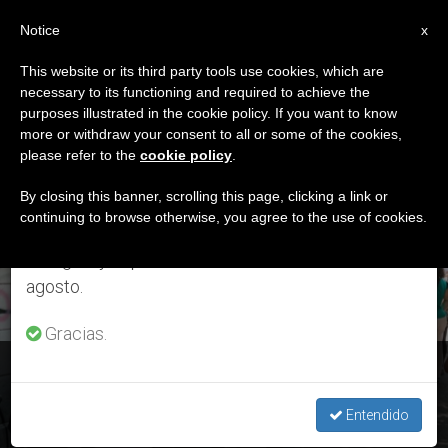
ES
Notice
×
x
Aviso importante
This website or its third party tools use cookies, which are
necessary to its functioning and required to achieve the
Del 27 de julio al 7 de agosto haremos la pausa
ETIQUETA
purposes illustrated in the cookie policy. If you want to know
anual, aprovechando que en el periodo de verano
Posts Tagged ‘entorno’
more or withdraw your consent to all or some of the cookies,
please refer to the
cookie policy
.
se generan menos informaciones y también el
consumo de las mismas disminuye.
By closing this banner, scrolling this page, clicking a link or
continuing to browse otherwise, you agree to the use of cookies.
ÚLTIMAS NOTICIAS
Retomamos el trabajo ordinario de las ediciones
en inglés y español de ZENIT el lunes 10 de
agosto.
Gracias.
Monseñor Felipe Arizmendi: “Otras pandemias”
Entendido
SEP 23, 2020 10:00