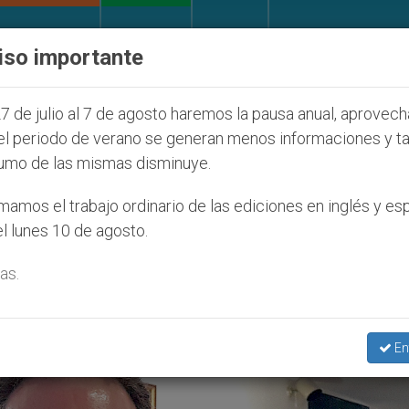
IGLESIA Y MUNDO
DOCUMENTOS
DONATIVOS
iso importante
uventud Seúl 2027
ONU se pronuncia ante caso 
7 de julio al 7 de agosto haremos la pausa anual, aprovec
el periodo de verano se generan menos informaciones y t
umo de las mismas disminuye.
evista Greg Burke’
amos el trabajo ordinario de las ediciones en inglés y es
l lunes 10 de agosto.
as.
En