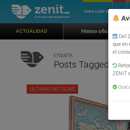
PAPA LEÓN XIV
ROMA
Av
Himno oficial de la Jornada Mundial de la J
ACTUALIDAD
Del 2
que en 
el cons
ETIQUETA
Posts Tagged ‘entr
Retom
ZENIT e
Graci
ÚLTIMAS NOTICIAS