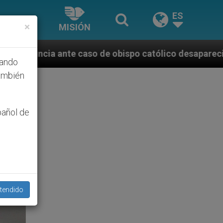
ES
×
MISIÓN
de obispo católico desaparecido por la dictadura nic
hando
ambién
pañol de
tendido