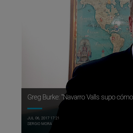
Greg Burke: "Navarro Valls supo cómo g
JUL 06, 2017 17:21
SERGIO MORA