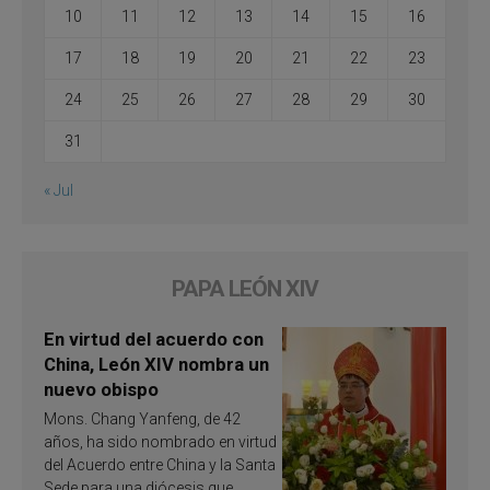
10
11
12
13
14
15
16
17
18
19
20
21
22
23
24
25
26
27
28
29
30
31
« Jul
PAPA LEÓN XIV
En virtud del acuerdo con
China, León XIV nombra un
nuevo obispo
Mons. Chang Yanfeng, de 42
años, ha sido nombrado en virtud
del Acuerdo entre China y la Santa
Sede para una diócesis que