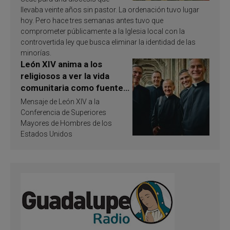
llevaba veinte años sin pastor. La ordenación tuvo lugar
hoy. Pero hace tres semanas antes tuvo que
comprometer públicamente a la Iglesia local con la
controvertida ley que busca eliminar la identidad de las
minorías.
León XIV anima a los
religiosos a ver la vida
comunitaria como fuente
de inspiración y
Mensaje de León XIV a la
santificación
Conferencia de Superiores
Mayores de Hombres de los
Estados Unidos