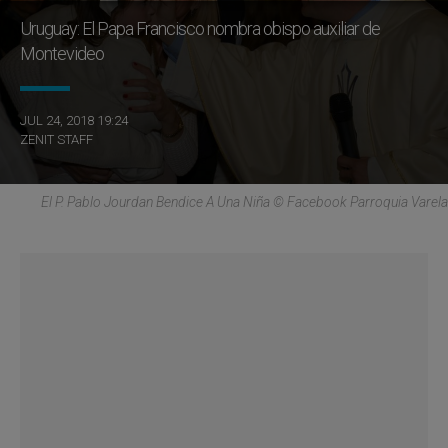
Uruguay: El Papa Francisco nombra obispo auxiliar de
Montevideo
JUL 24, 2018 19:24
ZENIT STAFF
El P. Pablo Jourdan Bendice A Una Niña © Facebook Parroquia Varela