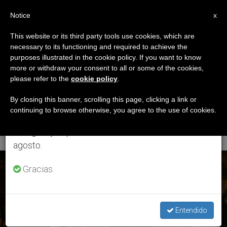
ES
Notice
×
x
Aviso importante
This website or its third party tools use cookies, which are
necessary to its functioning and required to achieve the
Del 27 de julio al 7 de agosto haremos la pausa
ETIQUETA
purposes illustrated in the cookie policy. If you want to know
anual, aprovechando que en el periodo de verano
Posts Tagged
more or withdraw your consent to all or some of the cookies,
please refer to the
cookie policy
.
se generan menos informaciones y también el
‘Fernando Miguel Gil
consumo de las mismas disminuye.
By closing this banner, scrolling this page, clicking a link or
continuing to browse otherwise, you agree to the use of cookies.
Eisner’
Retomamos el trabajo ordinario de las ediciones
en inglés y español de ZENIT el lunes 10 de
agosto.
ÚLTIMAS NOTICIAS
Gracias.
Entendido