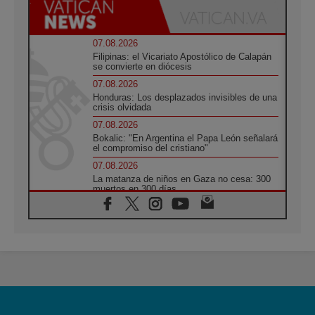
07.08.2026
Filipinas: el Vicariato Apostólico de Calapán
se convierte en diócesis
07.08.2026
Honduras: Los desplazados invisibles de una
crisis olvidada
07.08.2026
Bokalic: "En Argentina el Papa León señalará
el compromiso del cristiano"
07.08.2026
La matanza de niños en Gaza no cesa: 300
muertos en 300 días
07.08.2026
Tagle: La guerra desfigura el mundo, solo la
revelación de Dios lo transfigura
07.08.2026
Presentada la Trienal de Arte de las
Universidades Católicas: «Exercises in
Empathy»
07.08.2026
Fortunatus Nwachukwu: la comunicación