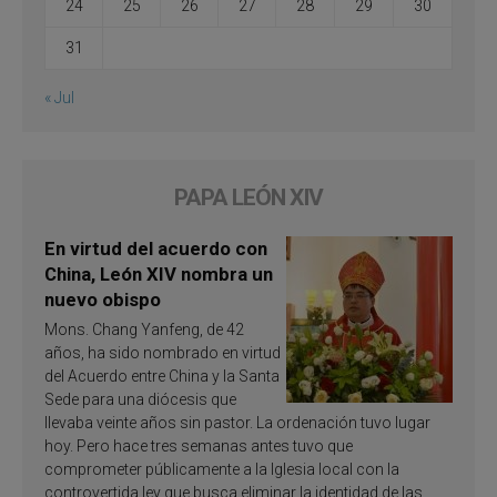
24
25
26
27
28
29
30
31
« Jul
PAPA LEÓN XIV
En virtud del acuerdo con
China, León XIV nombra un
nuevo obispo
Mons. Chang Yanfeng, de 42
años, ha sido nombrado en virtud
del Acuerdo entre China y la Santa
Sede para una diócesis que
llevaba veinte años sin pastor. La ordenación tuvo lugar
hoy. Pero hace tres semanas antes tuvo que
comprometer públicamente a la Iglesia local con la
controvertida ley que busca eliminar la identidad de las