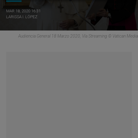
MAR 18, 2020 16:31
LARISSA I. LÓPEZ
Audiencia General 18 Marzo 2020, Vía Streaming © Vatican Media