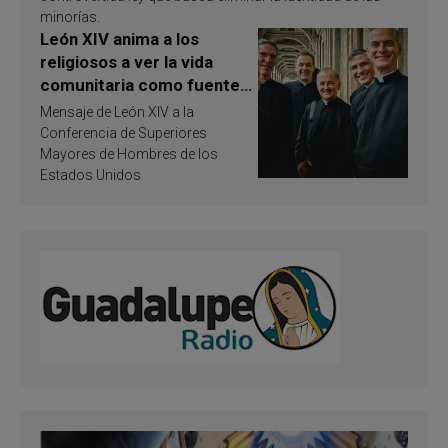
minorías.
León XIV anima a los
religiosos a ver la vida
comunitaria como fuente
de inspiración y
Mensaje de León XIV a la
santificación
Conferencia de Superiores
Mayores de Hombres de los
Estados Unidos