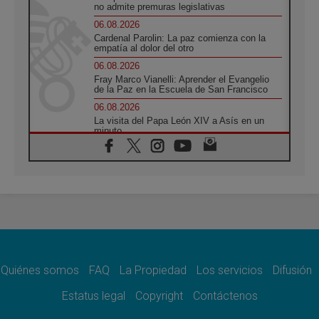
no admite premuras legislativas
06.08.2026
Cardenal Parolin: La paz comienza con la
empatía al dolor del otro
06.08.2026
Fray Marco Vianelli: Aprender el Evangelio
de la Paz en la Escuela de San Francisco
06.08.2026
La visita del Papa León XIV a Asís en un
minuto
06.08.2026
El agradecimiento de los jóvenes al Papa:
«Hoy nos sentimos Iglesia»
06.08.2026
Líbano: Reanudan los coloquios en Roma en
medio de tensiones y ataques en el sur del
país
06.08.2026
Hiroshima y Nagasaki, 81 años después.
Comienzan "Diez Días Oración por la Paz"
Quiénes somos
FAQ
La Propiedad
Los servicios
Difusión
06.08.2026
Estatus legal
Copyright
Contáctenos
Pizzaballa en Asís: los cristianos quieren
paz