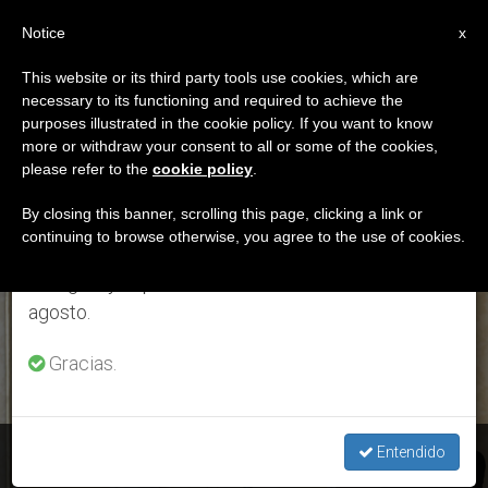
ES
Notice
×
x
Aviso importante
This website or its third party tools use cookies, which are
necessary to its functioning and required to achieve the
Del 27 de julio al 7 de agosto haremos la pausa
ETIQUETA
purposes illustrated in the cookie policy. If you want to know
anual, aprovechando que en el periodo de verano
Posts Tagged ‘fieles
more or withdraw your consent to all or some of the cookies,
please refer to the
cookie policy
.
se generan menos informaciones y también el
Árabes’
consumo de las mismas disminuye.
By closing this banner, scrolling this page, clicking a link or
continuing to browse otherwise, you agree to the use of cookies.
Retomamos el trabajo ordinario de las ediciones
en inglés y español de ZENIT el lunes 10 de
ÚLTIMAS NOTICIAS
agosto.
Gracias.
“Abrir la puerta de la misericordia para todos”
Entendido