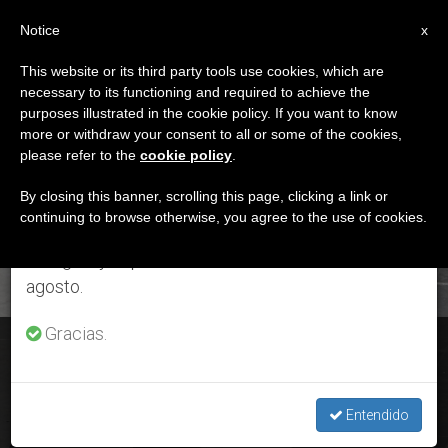
ES
Notice
×
x
Aviso importante
This website or its third party tools use cookies, which are
necessary to its functioning and required to achieve the
Del 27 de julio al 7 de agosto haremos la pausa
ETIQUETA
purposes illustrated in the cookie policy. If you want to know
anual, aprovechando que en el periodo de verano
Posts Tagged
more or withdraw your consent to all or some of the cookies,
please refer to the
cookie policy
.
se generan menos informaciones y también el
‘filtracion’
consumo de las mismas disminuye.
By closing this banner, scrolling this page, clicking a link or
continuing to browse otherwise, you agree to the use of cookies.
Retomamos el trabajo ordinario de las ediciones
en inglés y español de ZENIT el lunes 10 de
ÚLTIMAS NOTICIAS
agosto.
Gracias.
Gendarmería Vaticana: El Papa visita a la familia del ex
comandante Giani
Entendido
OCT 16, 2019 18:38