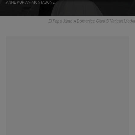
ANNE KURIAN-MONTABONE
El Papa Junto A Domenico Giani © Vatican Media