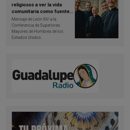
religiosos a ver la vida
comunitaria como fuente
de inspiración y
Mensaje de León XIV a la
santificación
Conferencia de Superiores
Mayores de Hombres de los
Estados Unidos