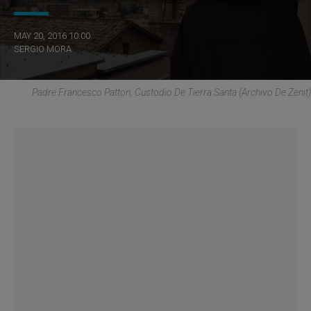
MAY 20, 2016 10:00
SERGIO MORA
Padre Francesco Patton, Custodio De Tierra Santa (Archivo De Zenit)