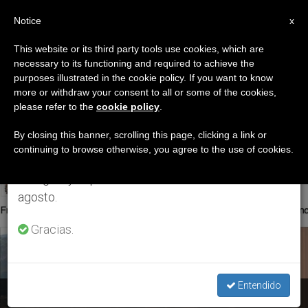
ES
Notice
×
x
Aviso importante
This website or its third party tools use cookies, which are
necessary to its functioning and required to achieve the
Del 27 de julio al 7 de agosto haremos la pausa
ETIQUETA
purposes illustrated in the cookie policy. If you want to know
anual, aprovechando que en el periodo de verano
Posts Tagged ‘fray
more or withdraw your consent to all or some of the cookies,
please refer to the
cookie policy
.
se generan menos informaciones y también el
Francesco Patton’
consumo de las mismas disminuye.
By closing this banner, scrolling this page, clicking a link or
continuing to browse otherwise, you agree to the use of cookies.
Retomamos el trabajo ordinario de las ediciones
en inglés y español de ZENIT el lunes 10 de
ÚLTIMAS NOTICIAS
agosto.
Gracias.
Entendido
Nombran a un nuevo custodio para Tierra Santa