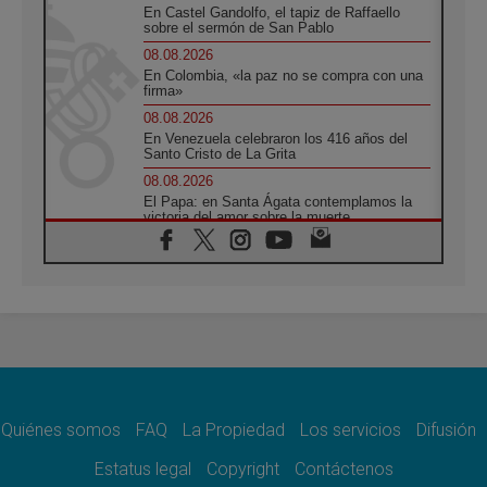
En Castel Gandolfo, el tapiz de Raffaello
sobre el sermón de San Pablo
08.08.2026
En Colombia, «la paz no se compra con una
firma»
08.08.2026
En Venezuela celebraron los 416 años del
Santo Cristo de La Grita
08.08.2026
El Papa: en Santa Ágata contemplamos la
victoria del amor sobre la muerte
08.08.2026
León XIV visitará el Santuario de la Madre
del Buen Consejo de Genazzano
07.08.2026
Filipinas: el Vicariato Apostólico de Calapán
se convierte en diócesis
07.08.2026
Honduras: Los desplazados invisibles de una
crisis olvidada
Quiénes somos
FAQ
La Propiedad
Los servicios
Difusión
07.08.2026
Bokalic: "En Argentina el Papa León señalará
Estatus legal
Copyright
Contáctenos
el compromiso del cristiano"