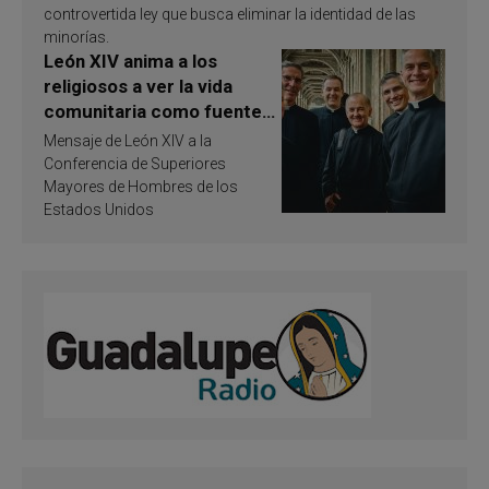
controvertida ley que busca eliminar la identidad de las
minorías.
León XIV anima a los
religiosos a ver la vida
comunitaria como fuente
de inspiración y
Mensaje de León XIV a la
santificación
Conferencia de Superiores
Mayores de Hombres de los
Estados Unidos