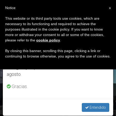
ES
Notice
×
x
Aviso importante
This website or its third party tools use cookies, which are
necessary to its functioning and required to achieve the
Del 27 de julio al 7 de agosto haremos la pausa
ETIQUETA
purposes illustrated in the cookie policy. If you want to know
anual, aprovechando que en el periodo de verano
Posts Tagged ‘general’
more or withdraw your consent to all or some of the cookies,
please refer to the
cookie policy
.
se generan menos informaciones y también el
consumo de las mismas disminuye.
By closing this banner, scrolling this page, clicking a link or
continuing to browse otherwise, you agree to the use of cookies.
ÚLTIMAS NOTICIAS
Retomamos el trabajo ordinario de las ediciones
en inglés y español de ZENIT el lunes 10 de
agosto.
Gracias.
Apertura Asamblea FAO: el Papa envía mensaje y dona
semillas para poblaciones golpeadas por la sequía
Entendido
JUL 03, 2017 11:41