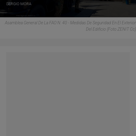
SERGIO MORA
Asamblea General De La FAO N. 40 - Medidas De Seguridad En El Exterior
Del Edificio (Foto ZENIT Cc)