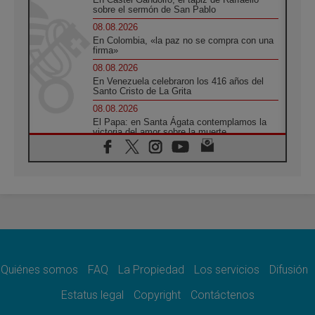
sobre el sermón de San Pablo
08.08.2026
En Colombia, «la paz no se compra con una
firma»
08.08.2026
En Venezuela celebraron los 416 años del
Santo Cristo de La Grita
08.08.2026
El Papa: en Santa Ágata contemplamos la
victoria del amor sobre la muerte
08.08.2026
León XIV visitará el Santuario de la Madre
del Buen Consejo de Genazzano
07.08.2026
Filipinas: el Vicariato Apostólico de Calapán
se convierte en diócesis
07.08.2026
Honduras: Los desplazados invisibles de una
crisis olvidada
Quiénes somos
FAQ
La Propiedad
Los servicios
Difusión
07.08.2026
Bokalic: "En Argentina el Papa León señalará
Estatus legal
Copyright
Contáctenos
el compromiso del cristiano"
07.08.2026