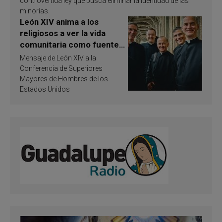
controvertida ley que busca eliminar la identidad de las
minorías.
León XIV anima a los
religiosos a ver la vida
comunitaria como fuente
de inspiración y
Mensaje de León XIV a la
santificación
Conferencia de Superiores
Mayores de Hombres de los
Estados Unidos