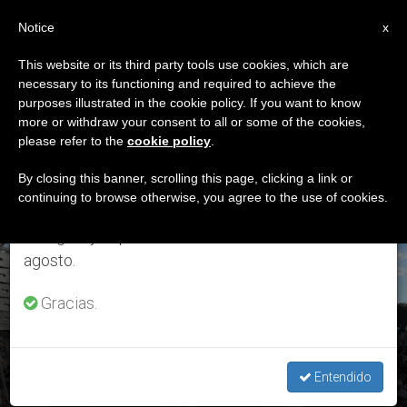
ES
Notice
×
x
Aviso importante
This website or its third party tools use cookies, which are
necessary to its functioning and required to achieve the
Del 27 de julio al 7 de agosto haremos la pausa
ETIQUETA
purposes illustrated in the cookie policy. If you want to know
anual, aprovechando que en el periodo de verano
Posts Tagged
more or withdraw your consent to all or some of the cookies,
please refer to the
cookie policy
.
se generan menos informaciones y también el
‘guatemala’
consumo de las mismas disminuye.
By closing this banner, scrolling this page, clicking a link or
continuing to browse otherwise, you agree to the use of cookies.
Retomamos el trabajo ordinario de las ediciones
en inglés y español de ZENIT el lunes 10 de
ÚLTIMAS NOTICIAS
agosto.
Gracias.
Guatemala: Fin de semana con estallido social y represión
gubernamental
Entendido