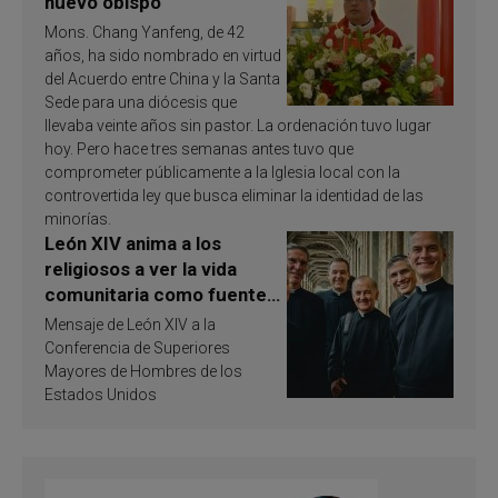
nuevo obispo
Mons. Chang Yanfeng, de 42
años, ha sido nombrado en virtud
del Acuerdo entre China y la Santa
Sede para una diócesis que
llevaba veinte años sin pastor. La ordenación tuvo lugar
hoy. Pero hace tres semanas antes tuvo que
comprometer públicamente a la Iglesia local con la
controvertida ley que busca eliminar la identidad de las
minorías.
León XIV anima a los
religiosos a ver la vida
comunitaria como fuente
de inspiración y
Mensaje de León XIV a la
santificación
Conferencia de Superiores
Mayores de Hombres de los
Estados Unidos