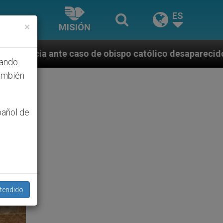
ES
×
MISIÓN
obispo católico desaparecido por la dictadura nicara
hando
ambién
pañol de
tendido