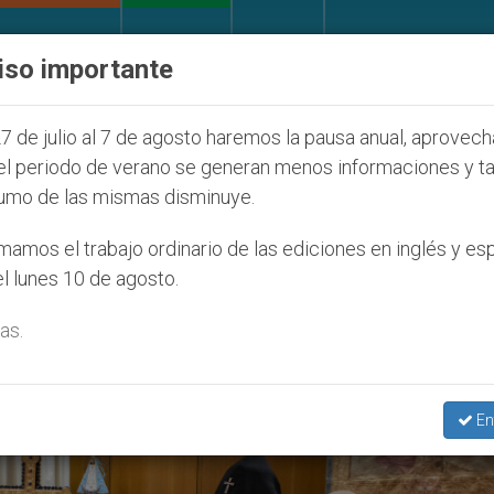
IGLESIA Y MUNDO
DOCUMENTOS
DONATIVOS
iso importante
ntud Seúl 2027
ONU se pronuncia ante caso de 
7 de julio al 7 de agosto haremos la pausa anual, aprovec
el periodo de verano se generan menos informaciones y t
umo de las mismas disminuye.
sia Armenia’
amos el trabajo ordinario de las ediciones en inglés y es
l lunes 10 de agosto.
as.
En