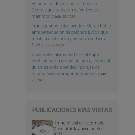
Estados Unidos de los mártires de
Georgia que murieron defendiendo el
matrimonio
julio 25, 2026
Franciscanos piden ayuda a Marco Rubio
ante persecución de colonos judíos que
afecta a cristianos (y no sólo) en Tierra
Santa
julio 25, 2026
Sacerdotes alemanes fieles al Papa
contestan a su propio obispo (y cardenal)
quien les orilla a bendecir parejas del
mismo sexo en importante diócesis
julio
25, 2026
PUBLICACIONES MÁS VISTAS
Himno oficial de la Jornada
Mundial de la Juventud Seúl
2027