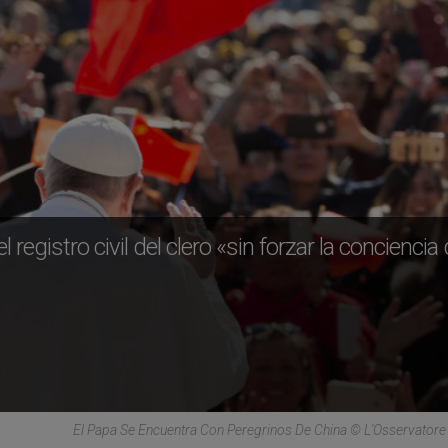
 registro civil del clero «sin forzar la conciencia
El Papa Se Encuentra Con Peregrinos De China © L'Osservato