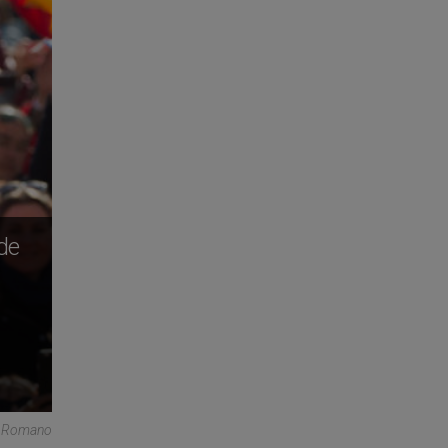
 de
re Romano