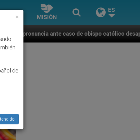
ES
×
MISIÓN
caso de obispo católico desaparecido por la dictadur
hando
ambién
pañol de
tendido