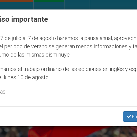
IGLESIA Y MUNDO
DOCUMENTOS
DONATIVOS
iso importante
 la Juventud Seúl 2027
ONU se pronuncia ante 
7 de julio al 7 de agosto haremos la pausa anual, aprovec
el periodo de verano se generan menos informaciones y t
umo de las mismas disminuye.
pendiente’
amos el trabajo ordinario de las ediciones en inglés y es
l lunes 10 de agosto.
as.
En