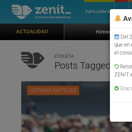
PAPA LEÓN XIV
ROMA
Av
Himno oficial de la Jornada Mundial de
ACTUALIDAD
Del 2
que en 
el cons
ETIQUETA
Posts Tagged ‘inde
Retom
ZENIT e
Graci
ÚLTIMAS NOTICIAS