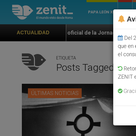
PAPA LEÓN XIV
ROMA
Av
ial de la Jornada Mundial de la Juventud Seúl 2027
ACTUALIDAD
Del 2
que en 
el cons
ETIQUETA
Posts Tagged ‘invit
Retom
ZENIT e
Graci
ÚLTIMAS NOTICIAS