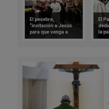
El pesebre,
El Pa
“invitación a Jesús
dedi
para que venga a
la p
nuestra vida”–
sába
Catequesis completa