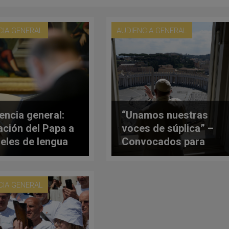
CIA GENERAL
AUDIENCIA GENERAL
encia general:
“Unamos nuestras
tación del Papa a
voces de súplica” –
fieles de lengua
Convocados para
ñola
rezar ‘Padre Nuestro’
con el Papa
CIA GENERAL