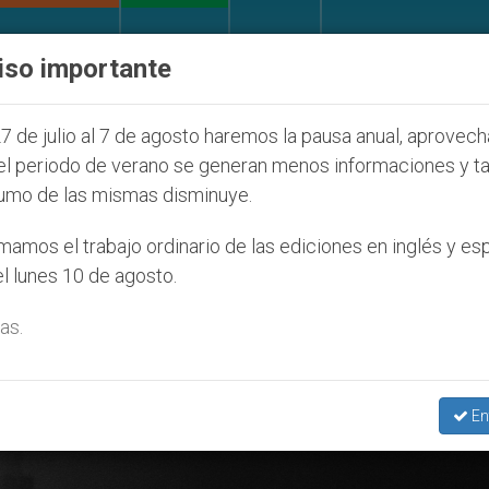
IGLESIA Y MUNDO
DOCUMENTOS
DONATIVOS
iso importante
ONU se pronuncia ante caso de obispo católico 
7 de julio al 7 de agosto haremos la pausa anual, aprovec
el periodo de verano se generan menos informaciones y t
umo de las mismas disminuye.
ación’
amos el trabajo ordinario de las ediciones en inglés y es
l lunes 10 de agosto.
as.
En