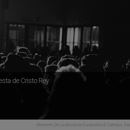
esta de Cristo Rey
Momento De La Adoración Eucarística © Cathopic. Ex