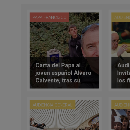
PAPA FRANCISCO
AUDIEN
Carta del Papa al
Audi
joven español Álvaro
Invi
Calvente, tras su
los 
peregrinación a
espa
Santiago
AUDIENCIA GENERAL
AUDIEN