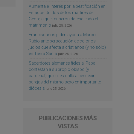
Aumenta el interés por la beatificación en
Estados Unidos de los mártires de
Georgia que murieron defendiendo el
matrimonio
julio 25, 2026
Franciscanos piden ayuda a Marco
Rubio ante persecución de colonos
judíos que afecta a cristianos (y no sólo)
en Tierra Santa
julio 25, 2026
Sacerdotes alemanes fieles al Papa
contestan a su propio obispo (y
cardenal) quien les orilla a bendecir
parejas del mismo sexo en importante
diócesis
julio 25, 2026
PUBLICACIONES MÁS
VISTAS