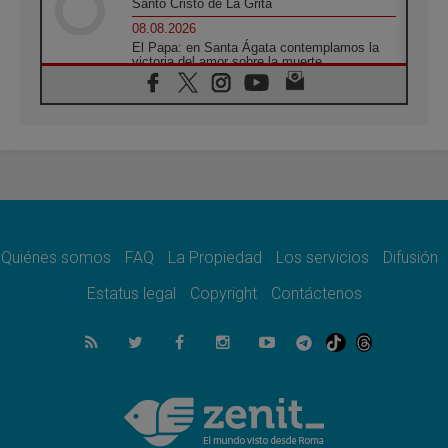
Santo Cristo de La Grita
08.08.2026
El Papa: en Santa Ágata contemplamos la
victoria del amor sobre la muerte
08.08.2026
León XIV visitará el Santuario de la Madre
del Buen Consejo de Genazzano
07.08.2026
Filipinas: el Vicariato Apostólico de Calapán
se convierte en diócesis
07.08.2026
Honduras: Los desplazados invisibles de una
crisis olvidada
Quiénes somos
FAQ
La Propiedad
Los servicios
Difusión
07.08.2026
Bokalic: "En Argentina el Papa León señalará
Estatus legal
Copyright
Contáctenos
el compromiso del cristiano"
07.08.2026
La matanza de niños en Gaza no cesa: 300
muertos en 300 días
07.08.2026
Tagle: La guerra desfigura el mundo, solo la
revelación de Dios lo transfigura