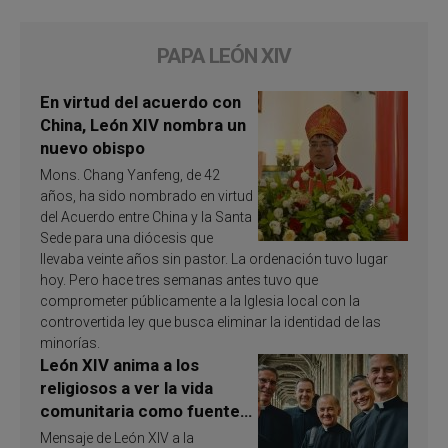
PAPA LEÓN XIV
En virtud del acuerdo con
China, León XIV nombra un
nuevo obispo
Mons. Chang Yanfeng, de 42
años, ha sido nombrado en virtud
del Acuerdo entre China y la Santa
Sede para una diócesis que
llevaba veinte años sin pastor. La ordenación tuvo lugar
hoy. Pero hace tres semanas antes tuvo que
comprometer públicamente a la Iglesia local con la
controvertida ley que busca eliminar la identidad de las
minorías.
León XIV anima a los
religiosos a ver la vida
comunitaria como fuente
de inspiración y
Mensaje de León XIV a la