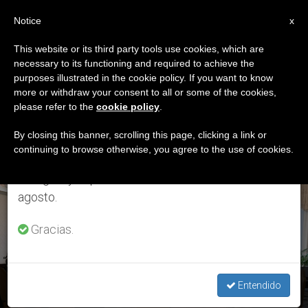
ES
Notice
×
x
Aviso importante
This website or its third party tools use cookies, which are
necessary to its functioning and required to achieve the
Del 27 de julio al 7 de agosto haremos la pausa
ETIQUETA
purposes illustrated in the cookie policy. If you want to know
anual, aprovechando que en el periodo de verano
Posts Tagged ‘jesús
more or withdraw your consent to all or some of the cookies,
please refer to the
cookie policy
.
se generan menos informaciones y también el
Maestro De Oración’
consumo de las mismas disminuye.
By closing this banner, scrolling this page, clicking a link or
continuing to browse otherwise, you agree to the use of cookies.
Retomamos el trabajo ordinario de las ediciones
en inglés y español de ZENIT el lunes 10 de
ÚLTIMAS NOTICIAS
agosto.
Gracias.
El Papa invita a aprender a orar en la “escuela” de Jesús
Entendido