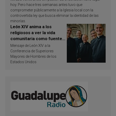
hoy. Pero hace tres semanas antes tuvo que
comprometer públicamente a la Iglesia local con la
controvertida ley que busca eliminar la identidad de las
minorías.
León XIV anima a los
religiosos a ver la vida
comunitaria como fuente
de inspiración y
Mensaje de León XIV a la
santificación
Conferencia de Superiores
Mayores de Hombres de los
Estados Unidos