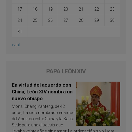
17
18
19
20
21
22
23
24
25
26
27
28
29
30
31
« Jul
PAPA LEÓN XIV
En virtud del acuerdo con
China, León XIV nombra un
nuevo obispo
Mons. Chang Yanfeng, de 42
años, ha sido nombrado en virtud
del Acuerdo entre China y la Santa
Sede para una diócesis que
llevaba veinte años sin pastor. La ordenación tuvo lugar