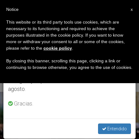
ES
Notice
×
x
Aviso importante
This website or its third party tools use cookies, which are
necessary to its functioning and required to achieve the
Del 27 de julio al 7 de agosto haremos la pausa
ETIQUETA
purposes illustrated in the cookie policy. If you want to know
anual, aprovechando que en el periodo de verano
Posts Tagged
more or withdraw your consent to all or some of the cookies,
please refer to the
cookie policy
.
se generan menos informaciones y también el
‘Jornada Cuidado
consumo de las mismas disminuye.
By closing this banner, scrolling this page, clicking a link or
continuing to browse otherwise, you agree to the use of cookies.
Creación’
Retomamos el trabajo ordinario de las ediciones
en inglés y español de ZENIT el lunes 10 de
agosto.
ÚLTIMAS NOTICIAS
Gracias.
Entendido