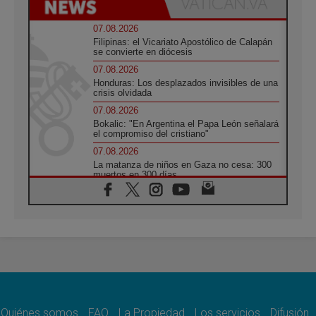
07.08.2026
Filipinas: el Vicariato Apostólico de Calapán
se convierte en diócesis
07.08.2026
Honduras: Los desplazados invisibles de una
crisis olvidada
07.08.2026
Bokalic: "En Argentina el Papa León señalará
el compromiso del cristiano"
07.08.2026
La matanza de niños en Gaza no cesa: 300
muertos en 300 días
07.08.2026
Tagle: La guerra desfigura el mundo, solo la
revelación de Dios lo transfigura
07.08.2026
Presentada la Trienal de Arte de las
Universidades Católicas: «Exercises in
Empathy»
07.08.2026
Fortunatus Nwachukwu: la comunicación
como misión al servicio del Evangelio
Quiénes somos
FAQ
La Propiedad
Los servicios
Difusión