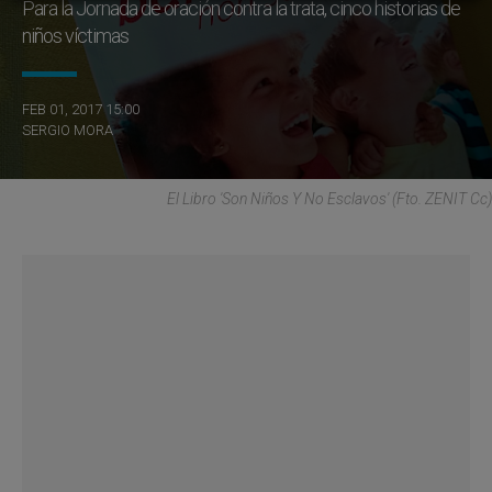
Para la Jornada de oración contra la trata, cinco historias de
niños víctimas
FEB 01, 2017 15:00
SERGIO MORA
El Libro 'Son Niños Y No Esclavos' (Fto. ZENIT Cc)