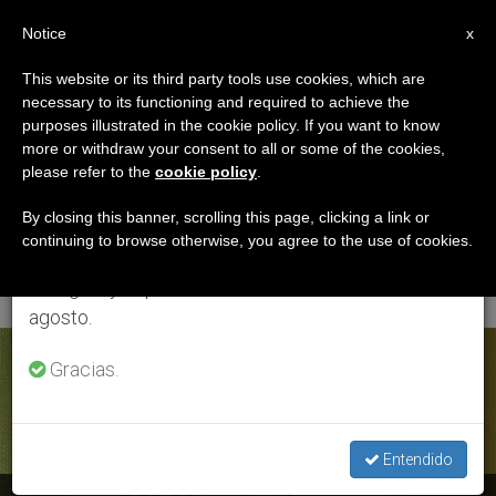
ES
Notice
×
x
Aviso importante
This website or its third party tools use cookies, which are
necessary to its functioning and required to achieve the
Del 27 de julio al 7 de agosto haremos la pausa
ETIQUETA
purposes illustrated in the cookie policy. If you want to know
anual, aprovechando que en el periodo de verano
Posts Tagged
more or withdraw your consent to all or some of the cookies,
please refer to the
cookie policy
.
se generan menos informaciones y también el
‘jornada De Oración
consumo de las mismas disminuye.
By closing this banner, scrolling this page, clicking a link or
continuing to browse otherwise, you agree to the use of cookies.
Contra La Trata’
Retomamos el trabajo ordinario de las ediciones
en inglés y español de ZENIT el lunes 10 de
agosto.
ÚLTIMAS NOTICIAS
Gracias.
Entendido