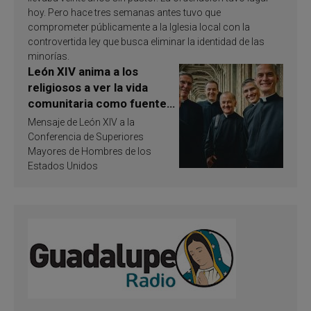
hoy. Pero hace tres semanas antes tuvo que
comprometer públicamente a la Iglesia local con la
controvertida ley que busca eliminar la identidad de las
minorías.
León XIV anima a los
religiosos a ver la vida
comunitaria como fuente
de inspiración y
Mensaje de León XIV a la
santificación
Conferencia de Superiores
Mayores de Hombres de los
Estados Unidos