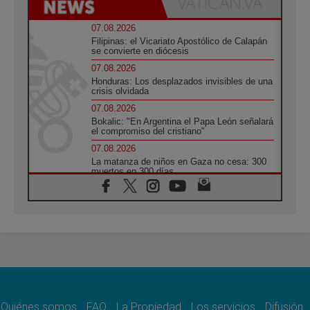
07.08.2026
Filipinas: el Vicariato Apostólico de Calapán
se convierte en diócesis
07.08.2026
Honduras: Los desplazados invisibles de una
crisis olvidada
07.08.2026
Bokalic: "En Argentina el Papa León señalará
el compromiso del cristiano"
07.08.2026
La matanza de niños en Gaza no cesa: 300
muertos en 300 días
07.08.2026
Tagle: La guerra desfigura el mundo, solo la
revelación de Dios lo transfigura
07.08.2026
Presentada la Trienal de Arte de las
Universidades Católicas: «Exercises in
Empathy»
07.08.2026
Fortunatus Nwachukwu: la comunicación
como misión al servicio del Evangelio
Quiénes somos
FAQ
La Propiedad
Los servicios
Difusión