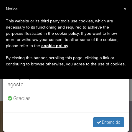
ES
Notice
×
x
Aviso importante
This website or its third party tools use cookies, which are
necessary to its functioning and required to achieve the
Del 27 de julio al 7 de agosto haremos la pausa
ETIQUETA
purposes illustrated in the cookie policy. If you want to know
anual, aprovechando que en el periodo de verano
Posts Tagged
more or withdraw your consent to all or some of the cookies,
please refer to the
cookie policy
.
se generan menos informaciones y también el
‘Jornada Mundial De
consumo de las mismas disminuye.
By closing this banner, scrolling this page, clicking a link or
continuing to browse otherwise, you agree to the use of cookies.
La Juventud Madrid
Retomamos el trabajo ordinario de las ediciones
en inglés y español de ZENIT el lunes 10 de
2011’
agosto.
Gracias.
ÚLTIMAS NOTICIAS
Entendido