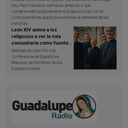
hoy. Pero hace tres semanas antes tuvo que
comprometer públicamente a la Iglesia local con la
controvertida ley que busca eliminar la identidad de las
minorías.
León XIV anima a los
religiosos a ver la vida
comunitaria como fuente
de inspiración y
Mensaje de León XIV a la
santificación
Conferencia de Superiores
Mayores de Hombres de los
Estados Unidos