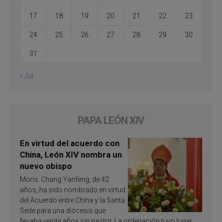
17
18
19
20
21
22
23
24
25
26
27
28
29
30
31
« Jul
PAPA LEÓN XIV
En virtud del acuerdo con
China, León XIV nombra un
nuevo obispo
Mons. Chang Yanfeng, de 42
años, ha sido nombrado en virtud
del Acuerdo entre China y la Santa
Sede para una diócesis que
llevaba veinte años sin pastor. La ordenación tuvo lugar