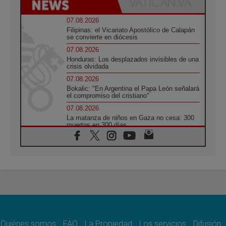
07.08.2026
Filipinas: el Vicariato Apostólico de Calapán
se convierte en diócesis
07.08.2026
Honduras: Los desplazados invisibles de una
crisis olvidada
07.08.2026
Bokalic: "En Argentina el Papa León señalará
el compromiso del cristiano"
07.08.2026
La matanza de niños en Gaza no cesa: 300
muertos en 300 días
07.08.2026
Tagle: La guerra desfigura el mundo, solo la
revelación de Dios lo transfigura
07.08.2026
Presentada la Trienal de Arte de las
Universidades Católicas: «Exercises in
Empathy»
07.08.2026
Fortunatus Nwachukwu: la comunicación
como misión al servicio del Evangelio
Quiénes somos
FAQ
La Propiedad
Los servicios
Difusión