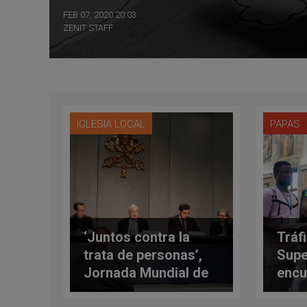
FEB 07, 2020 20:03
ZENIT STAFF
IGLESIA LOCAL
PAPAS
‘Juntos contra la
Tráf
trata de personas’,
Supe
Jornada Mundial de
encu
Oración y Reflexión
Papa