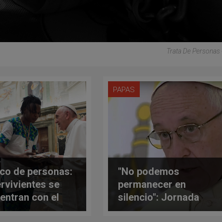
Trata De Personas 
PAPAS
ico de personas:
"No podemos
rvivientes se
permanecer en
entran con el
silencio": Jornada
 Francisco
Mundial contra la