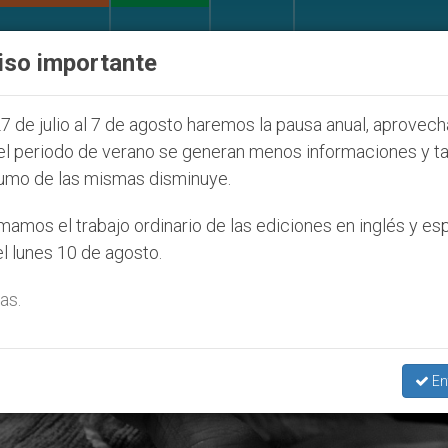
IGLESIA Y MUNDO
DOCUMENTOS
DONATIVOS
iso importante
pronuncia ante caso de obispo católico desaparecido 
7 de julio al 7 de agosto haremos la pausa anual, aprovec
el periodo de verano se generan menos informaciones y t
umo de las mismas disminuye.
nada Mundial De Oración Y
amos el trabajo ordinario de las ediciones en inglés y es
l lunes 10 de agosto.
a Trata De Personas’
as.
En