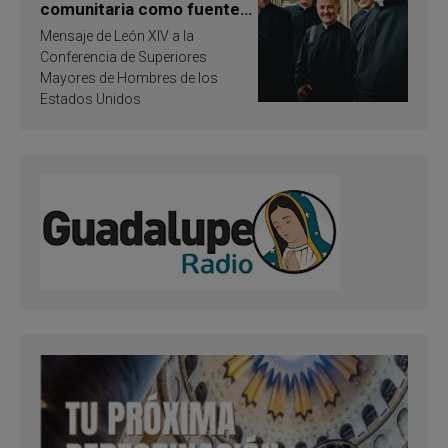
comunitaria como fuente
de inspiración y
Mensaje de León XIV a la
santificación
Conferencia de Superiores
Mayores de Hombres de los
Estados Unidos