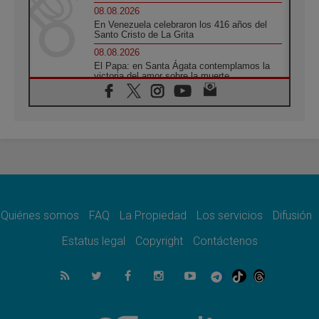
08.08.2026
En Venezuela celebraron los 416 años del
Santo Cristo de La Grita
08.08.2026
El Papa: en Santa Ágata contemplamos la
victoria del amor sobre la muerte
08.08.2026
León XIV visitará el Santuario de la Madre
del Buen Consejo de Genazzano
07.08.2026
Filipinas: el Vicariato Apostólico de Calapán
se convierte en diócesis
07.08.2026
Honduras: Los desplazados invisibles de una
crisis olvidada
Quiénes somos
FAQ
La Propiedad
Los servicios
Difusión
07.08.2026
Bokalic: "En Argentina el Papa León señalará
Estatus legal
Copyright
Contáctenos
el compromiso del cristiano"
07.08.2026
La matanza de niños en Gaza no cesa: 300
muertos en 300 días
07.08.2026
Tagle: La guerra desfigura el mundo, solo la