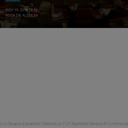
NOV 19, 2018 18:33
ROSA DIE ALCOLEA
Los Obispos Españoles Celebran La 112ª Asamblea Plenaria © Conferencia