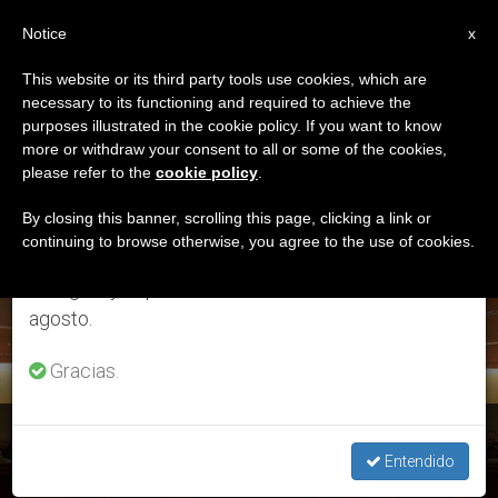
ES
Notice
×
x
Aviso importante
This website or its third party tools use cookies, which are
necessary to its functioning and required to achieve the
Del 27 de julio al 7 de agosto haremos la pausa
ETIQUETA
purposes illustrated in the cookie policy. If you want to know
anual, aprovechando que en el periodo de verano
Posts Tagged ‘José
more or withdraw your consent to all or some of the cookies,
please refer to the
cookie policy
.
se generan menos informaciones y también el
María Gil Tamayo’
consumo de las mismas disminuye.
By closing this banner, scrolling this page, clicking a link or
continuing to browse otherwise, you agree to the use of cookies.
Retomamos el trabajo ordinario de las ediciones
en inglés y español de ZENIT el lunes 10 de
ÚLTIMAS NOTICIAS
agosto.
Gracias.
Conferencia Episcopal Española: Los obispos elegirán
Secretario General el miércoles 21
Entendido