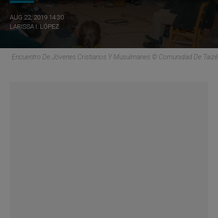
AUG 22, 2019 14:30
LARISSA I. LÓPEZ
Encuentro De Jóvenes Cristianos Y Musulmanes © Comunidad De Taizé