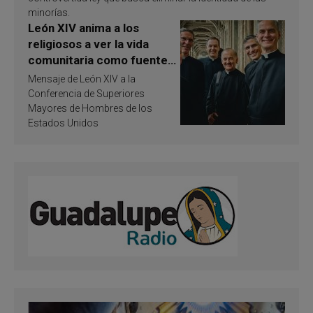
minorías.
León XIV anima a los
religiosos a ver la vida
comunitaria como fuente
de inspiración y
Mensaje de León XIV a la
santificación
Conferencia de Superiores
Mayores de Hombres de los
Estados Unidos