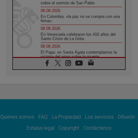
sobre el sermón de San Pablo
08.08.2026
En Colombia, «la paz no se compra con una
firma»
08.08.2026
En Venezuela celebraron los 416 años del
Santo Cristo de La Grita
08.08.2026
El Papa: en Santa Ágata contemplamos la
victoria del amor sobre la muerte
08.08.2026
León XIV visitará el Santuario de la Madre
del Buen Consejo de Genazzano
07.08.2026
Filipinas: el Vicariato Apostólico de Calapán
se convierte en diócesis
07.08.2026
Honduras: Los desplazados invisibles de una
crisis olvidada
Quiénes somos
FAQ
La Propiedad
Los servicios
Difusión
07.08.2026
Bokalic: "En Argentina el Papa León señalará
Estatus legal
Copyright
Contáctenos
el compromiso del cristiano"
07.08.2026