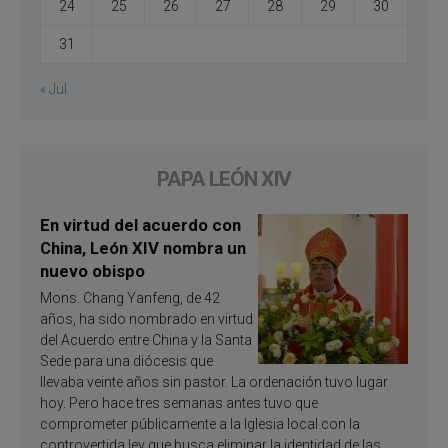
24
25
26
27
28
29
30
31
« Jul
PAPA LEÓN XIV
En virtud del acuerdo con
China, León XIV nombra un
nuevo obispo
Mons. Chang Yanfeng, de 42
años, ha sido nombrado en virtud
del Acuerdo entre China y la Santa
Sede para una diócesis que
llevaba veinte años sin pastor. La ordenación tuvo lugar
hoy. Pero hace tres semanas antes tuvo que
comprometer públicamente a la Iglesia local con la
controvertida ley que busca eliminar la identidad de las