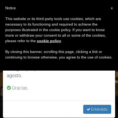
ES
Notice
×
x
Aviso importante
This website or its third party tools use cookies, which are
necessary to its functioning and required to achieve the
Del 27 de julio al 7 de agosto haremos la pausa
ETIQUETA
purposes illustrated in the cookie policy. If you want to know
anual, aprovechando que en el periodo de verano
Posts Tagged
more or withdraw your consent to all or some of the cookies,
please refer to the
cookie policy
.
se generan menos informaciones y también el
‘jóvenes Musulmanes’
consumo de las mismas disminuye.
By closing this banner, scrolling this page, clicking a link or
continuing to browse otherwise, you agree to the use of cookies.
Retomamos el trabajo ordinario de las ediciones
en inglés y español de ZENIT el lunes 10 de
ÚLTIMAS NOTICIAS
agosto.
Gracias.
Taizé: Fin de semana de encuentro entre jóvenes cristianos
y musulmanes
Entendido