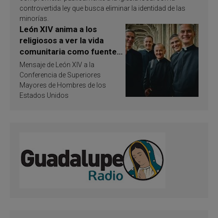
controvertida ley que busca eliminar la identidad de las
minorías.
León XIV anima a los
religiosos a ver la vida
comunitaria como fuente
de inspiración y
Mensaje de León XIV a la
santificación
Conferencia de Superiores
Mayores de Hombres de los
Estados Unidos