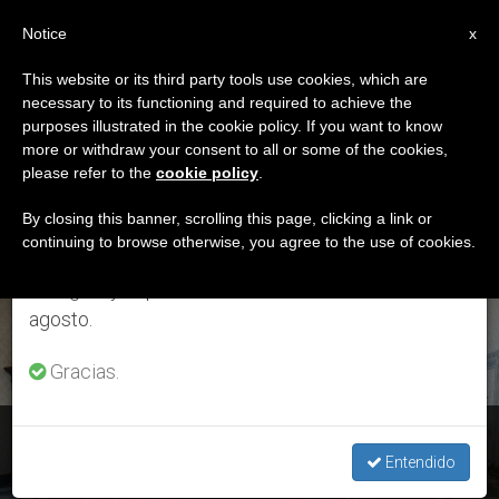
ES
Notice
×
x
Aviso importante
This website or its third party tools use cookies, which are
necessary to its functioning and required to achieve the
Del 27 de julio al 7 de agosto haremos la pausa
ETIQUETA
purposes illustrated in the cookie policy. If you want to know
anual, aprovechando que en el periodo de verano
Posts Tagged ‘Juliette
more or withdraw your consent to all or some of the cookies,
please refer to the
cookie policy
.
se generan menos informaciones y también el
Binoche’
consumo de las mismas disminuye.
By closing this banner, scrolling this page, clicking a link or
continuing to browse otherwise, you agree to the use of cookies.
Retomamos el trabajo ordinario de las ediciones
en inglés y español de ZENIT el lunes 10 de
ÚLTIMAS NOTICIAS
agosto.
Gracias.
Francia: Audiencia del Papa Francisco con expertos en
ecología
Entendido