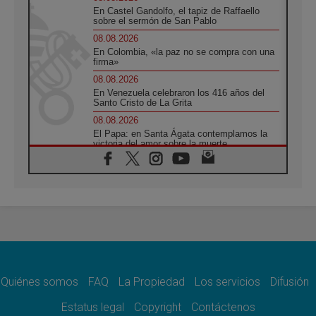
En Castel Gandolfo, el tapiz de Raffaello
sobre el sermón de San Pablo
08.08.2026
En Colombia, «la paz no se compra con una
firma»
08.08.2026
En Venezuela celebraron los 416 años del
Santo Cristo de La Grita
08.08.2026
El Papa: en Santa Ágata contemplamos la
victoria del amor sobre la muerte
08.08.2026
León XIV visitará el Santuario de la Madre
del Buen Consejo de Genazzano
07.08.2026
Filipinas: el Vicariato Apostólico de Calapán
se convierte en diócesis
07.08.2026
Honduras: Los desplazados invisibles de una
crisis olvidada
Quiénes somos
FAQ
La Propiedad
Los servicios
Difusión
07.08.2026
Bokalic: "En Argentina el Papa León señalará
Estatus legal
Copyright
Contáctenos
el compromiso del cristiano"