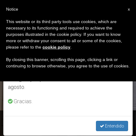
ES
Notice
×
x
Aviso importante
This website or its third party tools use cookies, which are
necessary to its functioning and required to achieve the
Del 27 de julio al 7 de agosto haremos la pausa
ETIQUETA
purposes illustrated in the cookie policy. If you want to know
anual, aprovechando que en el periodo de verano
Posts Tagged
more or withdraw your consent to all or some of the cookies,
please refer to the
cookie policy
.
se generan menos informaciones y también el
‘Juranda’
consumo de las mismas disminuye.
By closing this banner, scrolling this page, clicking a link or
continuing to browse otherwise, you agree to the use of cookies.
Retomamos el trabajo ordinario de las ediciones
en inglés y español de ZENIT el lunes 10 de
ÚLTIMAS NOTICIAS
agosto.
Gracias.
Brasil: En Juranda, fiesta para la celebración de los Pastores
de Fátima
Entendido