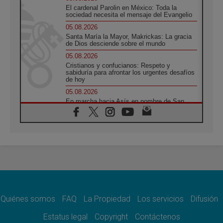
El cardenal Parolin en México: Toda la
sociedad necesita el mensaje del Evangelio
05.08.2026
Santa María la Mayor, Makrickas: La gracia
de Dios desciende sobre el mundo
05.08.2026
Cristianos y confucianos: Respeto y
sabiduría para afrontar los urgentes desafíos
de hoy
05.08.2026
En marcha hacia Asís en nombre de San
Francisco, a la espera de León
05.08.2026
Venezuela, Padre Pagniello: "En medio del
dolor, una Iglesia que no se rinde"
05.08.2026
La Fuerza del "Círculo de Héroes" con el
Papa en la Audiencia General
05.08.2026
Nuncio en Ucrania: Preocupa escuchar a
quienes bendicen la guerra
Quiénes somos
FAQ
La Propiedad
Los servicios
Difusión
05.08.2026
Estatus legal
Copyright
Contáctenos
Ucrania: Ataque masivo en Kyiv durante la