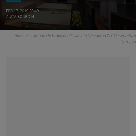
FEB 17, 2019 20:49
ANITA BOURDIN
Ante Las Tumbas De Francisco Y Jacinta De Fátima © L'Osservatore
Romano