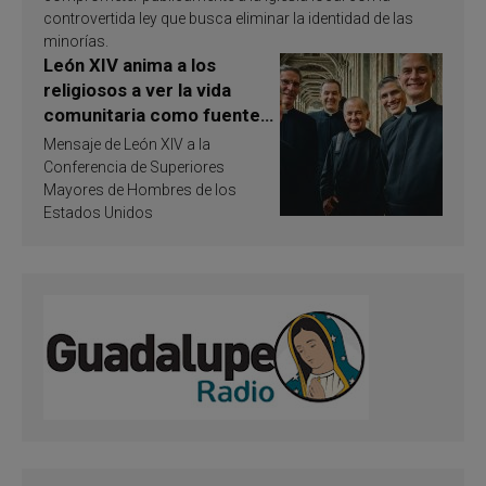
controvertida ley que busca eliminar la identidad de las
minorías.
León XIV anima a los
religiosos a ver la vida
comunitaria como fuente
de inspiración y
Mensaje de León XIV a la
santificación
Conferencia de Superiores
Mayores de Hombres de los
Estados Unidos