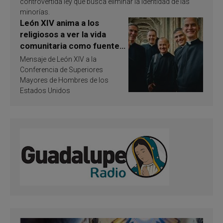
controvertida ley que busca eliminar la identidad de las
minorías.
León XIV anima a los
religiosos a ver la vida
comunitaria como fuente
de inspiración y
Mensaje de León XIV a la
santificación
Conferencia de Superiores
Mayores de Hombres de los
Estados Unidos