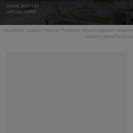
JUN 05, 2019 17:07
LARISSA I. LÓPEZ
Hospital De Cuidados Paliativos -Fundación Vianorte-Laguna © Fundación
Vianorte-Laguna/Facebook