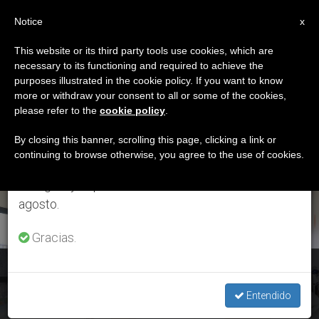
ES
Notice
×
x
Aviso importante
This website or its third party tools use cookies, which are
necessary to its functioning and required to achieve the
Del 27 de julio al 7 de agosto haremos la pausa
ETIQUETA
purposes illustrated in the cookie policy. If you want to know
anual, aprovechando que en el periodo de verano
Posts Tagged ‘Justo
more or withdraw your consent to all or some of the cookies,
please refer to the
cookie policy
.
se generan menos informaciones y también el
Aznar Lucea’
consumo de las mismas disminuye.
By closing this banner, scrolling this page, clicking a link or
continuing to browse otherwise, you agree to the use of cookies.
Retomamos el trabajo ordinario de las ediciones
en inglés y español de ZENIT el lunes 10 de
ÚLTIMAS NOTICIAS
agosto.
Gracias.
«No abandonar nunca a quien sufre» – Tweet del Papa ante
la muerte de Noa Pothoven
Entendido