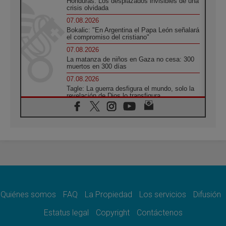
Honduras: Los desplazados invisibles de una
crisis olvidada
07.08.2026
Bokalic: "En Argentina el Papa León señalará
el compromiso del cristiano"
07.08.2026
La matanza de niños en Gaza no cesa: 300
muertos en 300 días
07.08.2026
Tagle: La guerra desfigura el mundo, solo la
revelación de Dios lo transfigura
07.08.2026
Presentada la Trienal de Arte de las
Universidades Católicas: «Exercises in
Empathy»
07.08.2026
Fortunatus Nwachukwu: la comunicación
como misión al servicio del Evangelio
07.08.2026
SIGNIS 2026, dar voz a las religiosas en el
espacio público
Quiénes somos
FAQ
La Propiedad
Los servicios
Difusión
07.08.2026
Estatus legal
Copyright
Contáctenos
Lanzan un proyecto de empoderamiento
digital para mujeres líderes en África