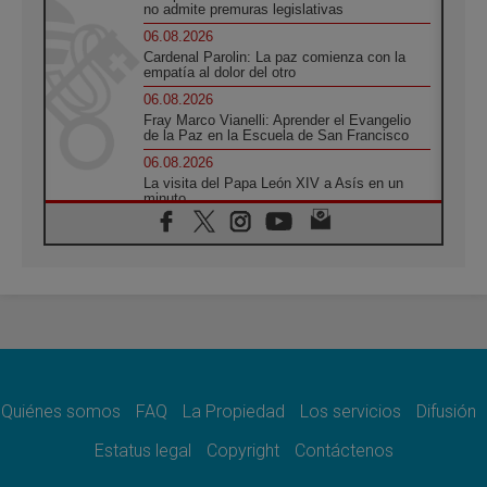
no admite premuras legislativas
06.08.2026
Cardenal Parolin: La paz comienza con la
empatía al dolor del otro
06.08.2026
Fray Marco Vianelli: Aprender el Evangelio
de la Paz en la Escuela de San Francisco
06.08.2026
La visita del Papa León XIV a Asís en un
minuto
06.08.2026
El agradecimiento de los jóvenes al Papa:
«Hoy nos sentimos Iglesia»
06.08.2026
Líbano: Reanudan los coloquios en Roma en
medio de tensiones y ataques en el sur del
país
06.08.2026
Hiroshima y Nagasaki, 81 años después.
Comienzan "Diez Días Oración por la Paz"
Quiénes somos
FAQ
La Propiedad
Los servicios
Difusión
06.08.2026
Estatus legal
Copyright
Contáctenos
Pizzaballa en Asís: los cristianos quieren
paz