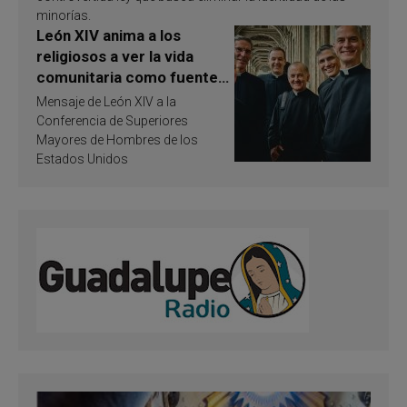
minorías.
León XIV anima a los
religiosos a ver la vida
comunitaria como fuente
de inspiración y
Mensaje de León XIV a la
santificación
Conferencia de Superiores
Mayores de Hombres de los
Estados Unidos