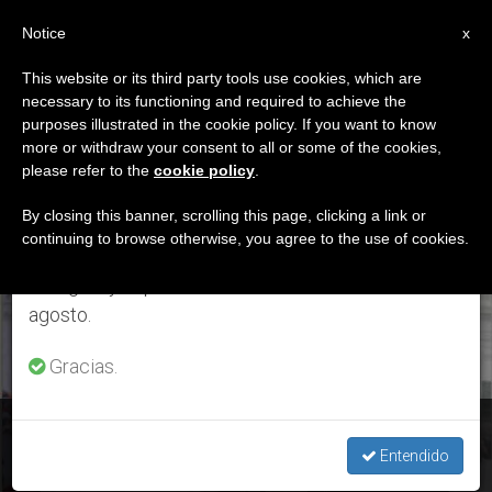
ES
Notice
×
x
Aviso importante
This website or its third party tools use cookies, which are
necessary to its functioning and required to achieve the
Del 27 de julio al 7 de agosto haremos la pausa
ETIQUETA
purposes illustrated in the cookie policy. If you want to know
anual, aprovechando que en el periodo de verano
Posts Tagged ‘la
more or withdraw your consent to all or some of the cookies,
please refer to the
cookie policy
.
se generan menos informaciones y también el
Moreneta’
consumo de las mismas disminuye.
By closing this banner, scrolling this page, clicking a link or
continuing to browse otherwise, you agree to the use of cookies.
Retomamos el trabajo ordinario de las ediciones
en inglés y español de ZENIT el lunes 10 de
ÚLTIMAS NOTICIAS
agosto.
Gracias.
España: El cardenal Omella, nuevo presidente episcopal,
invitará al Papa a visitar el país
Entendido