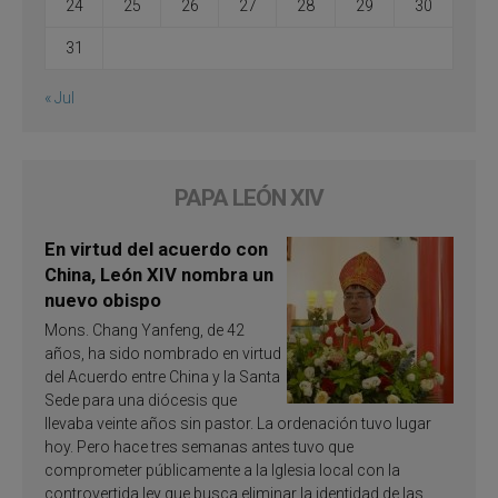
24
25
26
27
28
29
30
31
« Jul
PAPA LEÓN XIV
En virtud del acuerdo con
China, León XIV nombra un
nuevo obispo
Mons. Chang Yanfeng, de 42
años, ha sido nombrado en virtud
del Acuerdo entre China y la Santa
Sede para una diócesis que
llevaba veinte años sin pastor. La ordenación tuvo lugar
hoy. Pero hace tres semanas antes tuvo que
comprometer públicamente a la Iglesia local con la
controvertida ley que busca eliminar la identidad de las