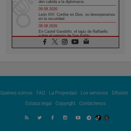
den cabida a la diplomacia
09.08.2026
León XIV: Confiar en Dios, no desesperarnos
en la oscuridad
08.08.2026
En Castel Gandolfo, el tapiz de Raffaello
sobre el sermón de San Pablo
08.08.2026
En Colombia, «la paz no se compra con una
firma»
08.08.2026
En Venezuela celebraron los 416 años del
Santo Cristo de La Grita
08.08.2026
El Papa: en Santa Ágata contemplamos la
victoria del amor sobre la muerte
Quiénes somos
FAQ
La Propiedad
Los servicios
Difusión
08.08.2026
León XIV visitará el Santuario de la Madre
Estatus legal
Copyright
Contáctenos
del Buen Consejo de Genazzano
07.08.2026
Filipinas: el Vicariato Apostólico de Calapán
se convierte en diócesis
07.08.2026