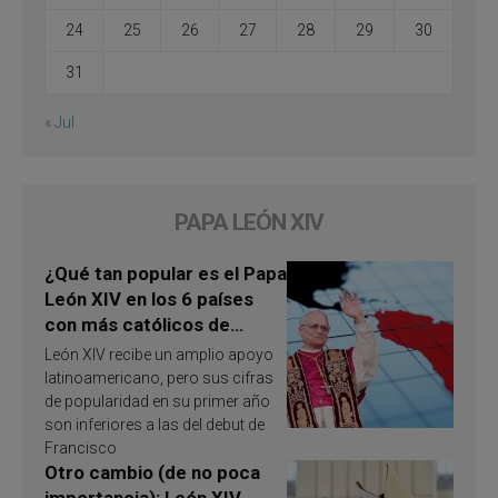
24
25
26
27
28
29
30
31
« Jul
PAPA LEÓN XIV
¿Qué tan popular es el Papa
León XIV en los 6 países
con más católicos de
América Latina en 2026?
León XIV recibe un amplio apoyo
Publican resultados de
latinoamericano, pero sus cifras
investigación
de popularidad en su primer año
son inferiores a las del debut de
Francisco
Otro cambio (de no poca