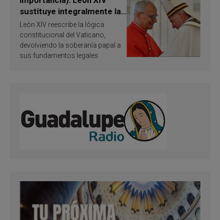
importancia): León XIV
sustituye integralmente la
ley vaticana de Papa
León XIV reescribe la lógica
Francisco
constitucional del Vaticano,
devolviendo la soberanía papal a
sus fundamentos legales