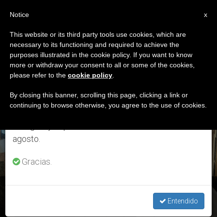
ES
Notice
×
x
Aviso importante
This website or its third party tools use cookies, which are
necessary to its functioning and required to achieve the
Del 27 de julio al 7 de agosto haremos la pausa
ETIQUETA
purposes illustrated in the cookie policy. If you want to know
anual, aprovechando que en el periodo de verano
Posts Tagged ‘la
more or withdraw your consent to all or some of the cookies,
please refer to the
cookie policy
.
se generan menos informaciones y también el
Roma’
consumo de las mismas disminuye.
By closing this banner, scrolling this page, clicking a link or
continuing to browse otherwise, you agree to the use of cookies.
Retomamos el trabajo ordinario de las ediciones
en inglés y español de ZENIT el lunes 10 de
ÚLTIMAS NOTICIAS
agosto.
Gracias.
El Papa agradece a los futbolista de la Roma y el San
Lorenzo su solidaridad
Entendido