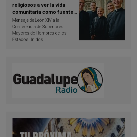
religiosos a ver la vida
comunitaria como fuente
de inspiración y
Mensaje de León XIV a la
santificación
Conferencia de Superiores
Mayores de Hombres de los
Estados Unidos