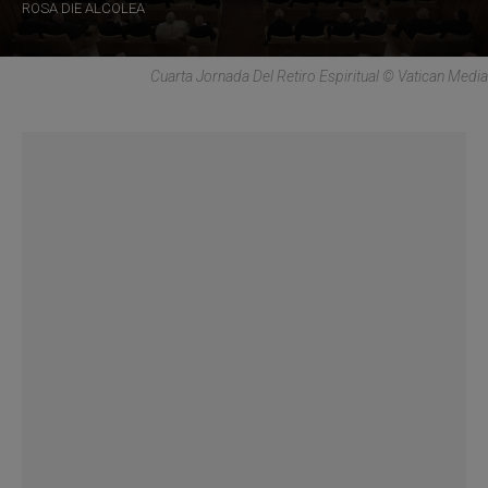
ROSA DIE ALCOLEA
Cuarta Jornada Del Retiro Espiritual © Vatican Media