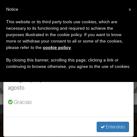
ES
Notice
×
x
Aviso importante
This website or its third party tools use cookies, which are
necessary to its functioning and required to achieve the
Del 27 de julio al 7 de agosto haremos la pausa
ETIQUETA
purposes illustrated in the cookie policy. If you want to know
anual, aprovechando que en el periodo de verano
Posts Tagged
more or withdraw your consent to all or some of the cookies,
please refer to the
cookie policy
.
se generan menos informaciones y también el
‘lágrimas’
consumo de las mismas disminuye.
By closing this banner, scrolling this page, clicking a link or
continuing to browse otherwise, you agree to the use of cookies.
Retomamos el trabajo ordinario de las ediciones
en inglés y español de ZENIT el lunes 10 de
ÚLTIMAS NOTICIAS
agosto.
Gracias.
Ejercicios de Cuaresma: “Las lágrimas narran una sed”
Entendido
FEB 21, 2018 19:32