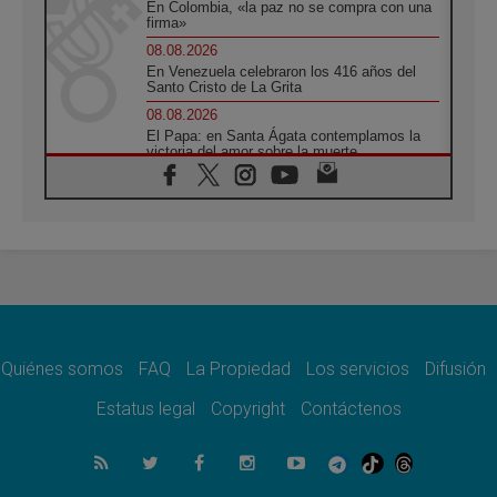
En Colombia, «la paz no se compra con una
firma»
08.08.2026
En Venezuela celebraron los 416 años del
Santo Cristo de La Grita
08.08.2026
El Papa: en Santa Ágata contemplamos la
victoria del amor sobre la muerte
08.08.2026
León XIV visitará el Santuario de la Madre
del Buen Consejo de Genazzano
07.08.2026
Filipinas: el Vicariato Apostólico de Calapán
se convierte en diócesis
07.08.2026
Honduras: Los desplazados invisibles de una
crisis olvidada
Quiénes somos
FAQ
La Propiedad
Los servicios
Difusión
07.08.2026
Bokalic: "En Argentina el Papa León señalará
Estatus legal
Copyright
Contáctenos
el compromiso del cristiano"
07.08.2026
La matanza de niños en Gaza no cesa: 300
muertos en 300 días