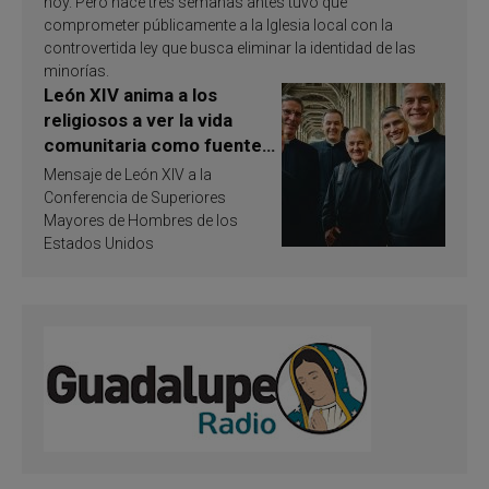
hoy. Pero hace tres semanas antes tuvo que
comprometer públicamente a la Iglesia local con la
controvertida ley que busca eliminar la identidad de las
minorías.
León XIV anima a los
religiosos a ver la vida
comunitaria como fuente
de inspiración y
Mensaje de León XIV a la
santificación
Conferencia de Superiores
Mayores de Hombres de los
Estados Unidos