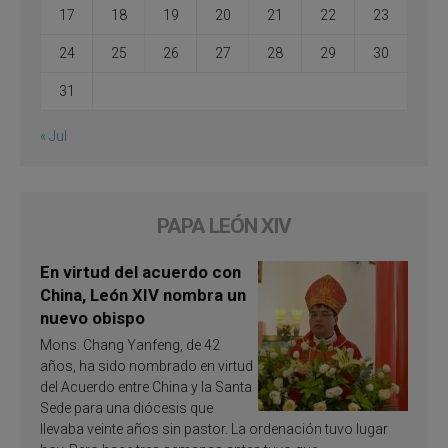
17
18
19
20
21
22
23
24
25
26
27
28
29
30
31
« Jul
PAPA LEÓN XIV
En virtud del acuerdo con
China, León XIV nombra un
nuevo obispo
Mons. Chang Yanfeng, de 42
años, ha sido nombrado en virtud
del Acuerdo entre China y la Santa
Sede para una diócesis que
llevaba veinte años sin pastor. La ordenación tuvo lugar