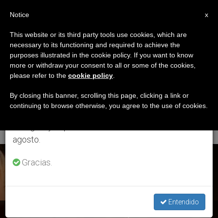
ES
Notice
×
x
Aviso importante
This website or its third party tools use cookies, which are
necessary to its functioning and required to achieve the
Del 27 de julio al 7 de agosto haremos la pausa
ETIQUETA
purposes illustrated in the cookie policy. If you want to know
anual, aprovechando que en el periodo de verano
Posts Tagged
more or withdraw your consent to all or some of the cookies,
please refer to the
cookie policy
.
se generan menos informaciones y también el
‘lámparas
consumo de las mismas disminuye.
By closing this banner, scrolling this page, clicking a link or
continuing to browse otherwise, you agree to the use of cookies.
Encendidas’
Retomamos el trabajo ordinario de las ediciones
en inglés y español de ZENIT el lunes 10 de
agosto.
ÚLTIMAS NOTICIAS
Gracias.
Entendido
Padre Antonio Rivero: “Debemos vigilar en nuestra vida