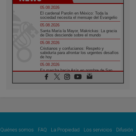
05.08.2026
El cardenal Parolin en México: Toda la
sociedad necesita el mensaje del Evangelio
05.08.2026
Santa María la Mayor, Makrickas: La gracia
de Dios desciende sobre el mundo
05.08.2026
Cristianos y confucianos: Respeto y
sabiduría para afrontar los urgentes desafíos
de hoy
05.08.2026
En marcha hacia Asís en nombre de San
Francisco, a la espera de León
05.08.2026
Venezuela, Padre Pagniello: "En medio del
dolor, una Iglesia que no se rinde"
05.08.2026
La Fuerza del "Círculo de Héroes" con el
Papa en la Audiencia General
05.08.2026
Nuncio en Ucrania: Preocupa escuchar a
quienes bendicen la guerra
Quiénes somos
FAQ
La Propiedad
Los servicios
Difusión
05.08.2026