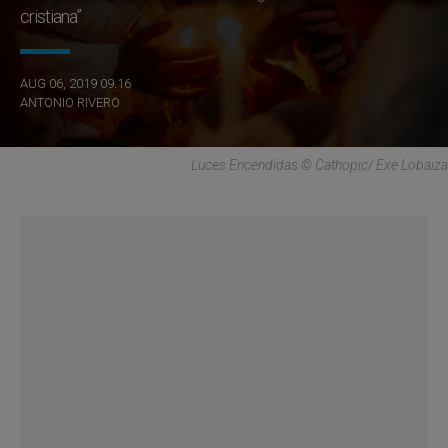
cristiana”
AUG 06, 2019 09:16
ANTONIO RIVERO
Luces Encendidas © Cathopic/ Exe Lobaiza