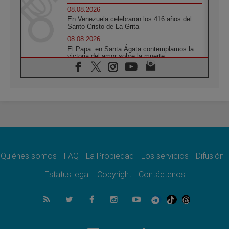
08.08.2026
En Venezuela celebraron los 416 años del
Santo Cristo de La Grita
08.08.2026
El Papa: en Santa Ágata contemplamos la
victoria del amor sobre la muerte
08.08.2026
León XIV visitará el Santuario de la Madre
del Buen Consejo de Genazzano
07.08.2026
Filipinas: el Vicariato Apostólico de Calapán
se convierte en diócesis
07.08.2026
Honduras: Los desplazados invisibles de una
crisis olvidada
Quiénes somos
FAQ
La Propiedad
Los servicios
Difusión
07.08.2026
Bokalic: "En Argentina el Papa León señalará
Estatus legal
Copyright
Contáctenos
el compromiso del cristiano"
07.08.2026
La matanza de niños en Gaza no cesa: 300
muertos en 300 días
07.08.2026
Tagle: La guerra desfigura el mundo, solo la