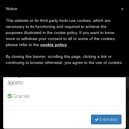
ES
Notice
×
x
Aviso importante
This website or its third party tools use cookies, which are
necessary to its functioning and required to achieve the
Del 27 de julio al 7 de agosto haremos la pausa
ETIQUETA
purposes illustrated in the cookie policy. If you want to know
anual, aprovechando que en el periodo de verano
Posts Tagged ‘lana’
more or withdraw your consent to all or some of the cookies,
please refer to the
cookie policy
.
se generan menos informaciones y también el
consumo de las mismas disminuye.
By closing this banner, scrolling this page, clicking a link or
continuing to browse otherwise, you agree to the use of cookies.
ÚLTIMAS NOTICIAS
Retomamos el trabajo ordinario de las ediciones
en inglés y español de ZENIT el lunes 10 de
agosto.
Santa Inés: El Papa bendice la lana de dos corderos para los
Palios
Gracias.
JAN 22, 2020 18:11
LARISSA I. LÓPEZ
Entendido