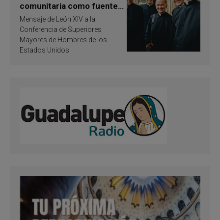
comunitaria como fuente
de inspiración y
Mensaje de León XIV a la
santificación
Conferencia de Superiores
Mayores de Hombres de los
Estados Unidos