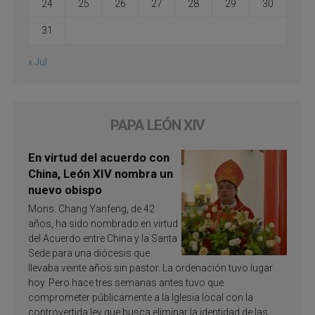
24
25
26
27
28
29
30
31
« Jul
PAPA LEÓN XIV
En virtud del acuerdo con
China, León XIV nombra un
nuevo obispo
Mons. Chang Yanfeng, de 42
años, ha sido nombrado en virtud
del Acuerdo entre China y la Santa
Sede para una diócesis que
llevaba veinte años sin pastor. La ordenación tuvo lugar
hoy. Pero hace tres semanas antes tuvo que
comprometer públicamente a la Iglesia local con la
controvertida ley que busca eliminar la identidad de las