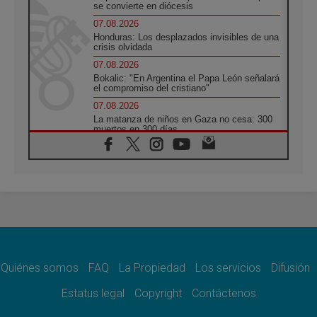
se convierte en diócesis
07.08.2026
Honduras: Los desplazados invisibles de una
crisis olvidada
07.08.2026
Bokalic: "En Argentina el Papa León señalará
el compromiso del cristiano"
07.08.2026
La matanza de niños en Gaza no cesa: 300
muertos en 300 días
07.08.2026
Tagle: La guerra desfigura el mundo, solo la
revelación de Dios lo transfigura
07.08.2026
Presentada la Trienal de Arte de las
Universidades Católicas: «Exercises in
Empathy»
07.08.2026
Fortunatus Nwachukwu: la comunicación
como misión al servicio del Evangelio
Quiénes somos
FAQ
La Propiedad
Los servicios
Difusión
07.08.2026
Estatus legal
Copyright
Contáctenos
SIGNIS 2026, dar voz a las religiosas en el
espacio público