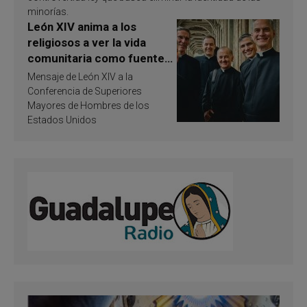
minorías.
León XIV anima a los
religiosos a ver la vida
comunitaria como fuente
de inspiración y
Mensaje de León XIV a la
santificación
Conferencia de Superiores
Mayores de Hombres de los
Estados Unidos