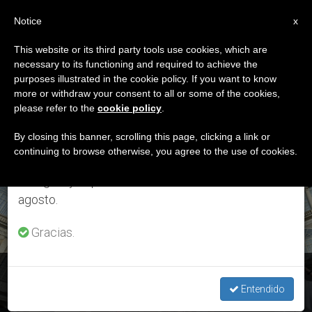
ES
Notice
×
x
Aviso importante
This website or its third party tools use cookies, which are
necessary to its functioning and required to achieve the
Del 27 de julio al 7 de agosto haremos la pausa
ETIQUETA
purposes illustrated in the cookie policy. If you want to know
anual, aprovechando que en el periodo de verano
Posts Tagged ‘lengua
more or withdraw your consent to all or some of the cookies,
please refer to the
cookie policy
.
se generan menos informaciones y también el
Alemana’
consumo de las mismas disminuye.
By closing this banner, scrolling this page, clicking a link or
continuing to browse otherwise, you agree to the use of cookies.
Retomamos el trabajo ordinario de las ediciones
en inglés y español de ZENIT el lunes 10 de
ÚLTIMAS NOTICIAS
agosto.
Gracias.
Audiencia general: El Papa propone el ejemplo fructífero de
la Virgen
Entendido