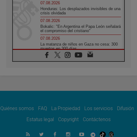
07.08.2026
Honduras: Los desplazados invisibles de una
crisis olvidada
07.08.2026
Bokalic: "En Argentina el Papa León señalará
el compromiso del cristiano"
07.08.2026
La matanza de niños en Gaza no cesa: 300
muertos en 300 días
07.08.2026
Tagle: La guerra desfigura el mundo, solo la
revelación de Dios lo transfigura
07.08.2026
Presentada la Trienal de Arte de las
Universidades Católicas: «Exercises in
Empathy»
07.08.2026
Fortunatus Nwachukwu: la comunicación
como misión al servicio del Evangelio
Quiénes somos
FAQ
La Propiedad
Los servicios
Difusión
07.08.2026
Estatus legal
Copyright
Contáctenos
SIGNIS 2026, dar voz a las religiosas en el
espacio público
07.08.2026