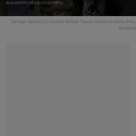
ALEJANDRO VÁZQUEZ-DODERO
Santiago Apóstol (C) Giovanni Battista Tiepolo, Museo De Bellas Artes,
Budapest