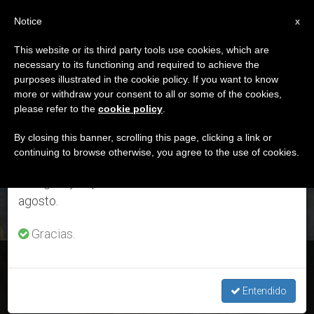
ES
Notice
×
x
Aviso importante
This website or its third party tools use cookies, which are
necessary to its functioning and required to achieve the
Del 27 de julio al 7 de agosto haremos la pausa
ETIQUETA
purposes illustrated in the cookie policy. If you want to know
anual, aprovechando que en el periodo de verano
Posts Tagged
more or withdraw your consent to all or some of the cookies,
please refer to the
cookie policy
.
se generan menos informaciones y también el
‘leyenda’
consumo de las mismas disminuye.
By closing this banner, scrolling this page, clicking a link or
continuing to browse otherwise, you agree to the use of cookies.
Retomamos el trabajo ordinario de las ediciones
en inglés y español de ZENIT el lunes 10 de
ÚLTIMAS NOTICIAS
agosto.
Gracias.
La figura de Santiago apóstol, patrono de la hispanidad
Entendido
JUL 25, 2020 08:30