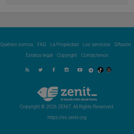
del Buen Consejo de Genazzano
07.08.2026
Filipinas: el Vicariato Apostólico de Calapán
se convierte en diócesis
07.08.2026
Honduras: Los desplazados invisibles de una
crisis olvidada
Quiénes somos
FAQ
La Propiedad
Los servicios
Difusión
07.08.2026
Bokalic: "En Argentina el Papa León señalará
Estatus legal
Copyright
Contáctenos
el compromiso del cristiano"
07.08.2026
La matanza de niños en Gaza no cesa: 300
muertos en 300 días
07.08.2026
Tagle: La guerra desfigura el mundo, solo la
revelación de Dios lo transfigura
Copyright © 2026 ZENIT. All Rights Reserved.
https://es.zenit.org