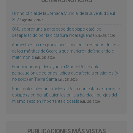
Himno oficial de la Jornada Mundial de la Juventud Seúl
2027
agosto 3, 2026
ONU se pronuncia ante caso de obispo católico
desaparecido por la dictadura nicaragüense
julio 25, 2026
Aumenta el interés por la beatificación en Estados Unidos
de los mártires de Georgia que murieron defendiendo el
matrimonio
julio 25, 2026
Franciscanos piden ayuda a Marco Rubio ante
persecución de colonos judíos que afecta a cristianos (y
no sólo) en Tierra Santa
julio 25, 2026
Sacerdotes alemanes fieles al Papa contestan a su propio
obispo (y cardenal) quien les orilla a bendecir parejas del
mismo sexo en importante diócesis
julio 25, 2026
PUBLICACIONES MÁS VISTAS