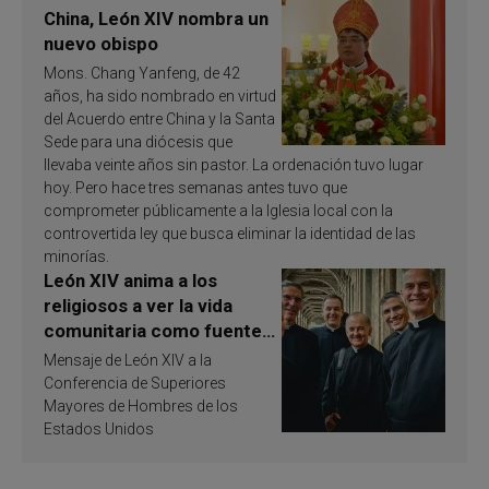
China, León XIV nombra un
nuevo obispo
Mons. Chang Yanfeng, de 42
años, ha sido nombrado en virtud
del Acuerdo entre China y la Santa
Sede para una diócesis que
llevaba veinte años sin pastor. La ordenación tuvo lugar
hoy. Pero hace tres semanas antes tuvo que
comprometer públicamente a la Iglesia local con la
controvertida ley que busca eliminar la identidad de las
minorías.
León XIV anima a los
religiosos a ver la vida
comunitaria como fuente
de inspiración y
Mensaje de León XIV a la
santificación
Conferencia de Superiores
Mayores de Hombres de los
Estados Unidos