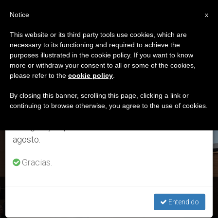
ES
Notice
×
x
Aviso importante
This website or its third party tools use cookies, which are
necessary to its functioning and required to achieve the
Del 27 de julio al 7 de agosto haremos la pausa
ETIQUETA
purposes illustrated in the cookie policy. If you want to know
anual, aprovechando que en el periodo de verano
Posts Tagged
more or withdraw your consent to all or some of the cookies,
please refer to the
cookie policy
.
se generan menos informaciones y también el
‘maestro Del Diálogo’
consumo de las mismas disminuye.
By closing this banner, scrolling this page, clicking a link or
continuing to browse otherwise, you agree to the use of cookies.
Retomamos el trabajo ordinario de las ediciones
en inglés y español de ZENIT el lunes 10 de
ÚLTIMAS NOTICIAS
agosto.
Gracias.
Padre Fiorito: Discernimiento y profecía para «comunicar
bien las gracias del Señor»
Entendido