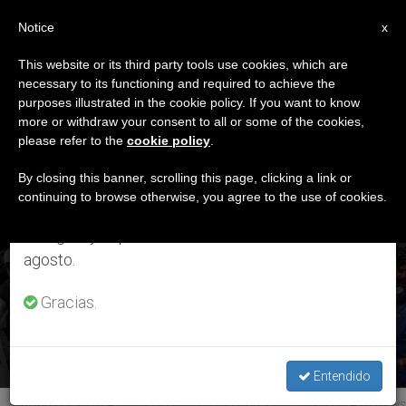
ES
Notice
×
x
Aviso importante
This website or its third party tools use cookies, which are
necessary to its functioning and required to achieve the
Del 27 de julio al 7 de agosto haremos la pausa
ETIQUETA
purposes illustrated in the cookie policy. If you want to know
anual, aprovechando que en el periodo de verano
Posts Tagged
more or withdraw your consent to all or some of the cookies,
please refer to the
cookie policy
.
se generan menos informaciones y también el
‘Mangalore’
consumo de las mismas disminuye.
By closing this banner, scrolling this page, clicking a link or
continuing to browse otherwise, you agree to the use of cookies.
Retomamos el trabajo ordinario de las ediciones
en inglés y español de ZENIT el lunes 10 de
India: Nuevo obispo en Mangalore y renuncia del obispo de
ÚLTIMAS NOTICIAS
agosto.
Palayamkottai
Gracias.
JUL 03, 2018 16:49
ROSA DIE ALCOLEA
Entendido
Obispos De India A Favor Del Matrimonio Libre Entre Castas © Asia News