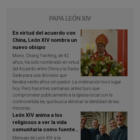
PAPA LEÓN XIV
En virtud del acuerdo con
China, León XIV nombra un
nuevo obispo
Mons. Chang Yanfeng, de 42
años, ha sido nombrado en virtud
del Acuerdo entre China y la Santa
Sede para una diócesis que
llevaba veinte años sin pastor. La ordenación tuvo lugar
hoy. Pero hace tres semanas antes tuvo que
comprometer públicamente a la Iglesia local con la
controvertida ley que busca eliminar la identidad de las
minorías.
León XIV anima a los
religiosos a ver la vida
comunitaria como fuente
de inspiración y
Mensaje de León XIV a la