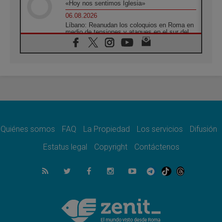
«Hoy nos sentimos Iglesia»
06.08.2026
Líbano: Reanudan los coloquios en Roma en
medio de tensiones y ataques en el sur del
país
06.08.2026
Hiroshima y Nagasaki, 81 años después.
Comienzan "Diez Días Oración por la Paz"
06.08.2026
Pizzaballa en Asís: los cristianos quieren
paz
06.08.2026
Sturla: La visita de León XIV será una buena
noticia para todo el Uruguay
Quiénes somos
FAQ
La Propiedad
Los servicios
Difusión
06.08.2026
Estatus legal
Copyright
Contáctenos
León XIV: La revolución del Evangelio
derriba los muros que separan
06.08.2026
La Iglesia en Ceuta: caridad y esperanza
frente al drama migratorio
06.08.2026
La visita del Papa a Perú será un tiempo de
gracia reconciliación y esperanza