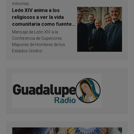
minorías.
León XIV anima a los
religiosos a ver la vida
comunitaria como fuente
de inspiración y
Mensaje de León XIV a la
santificación
Conferencia de Superiores
Mayores de Hombres de los
Estados Unidos