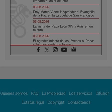
empatía al dolor del otro
06.08.2026
Fray Marco Vianelli: Aprender el Evangelio
de la Paz en la Escuela de San Francisco
06.08.2026
La visita del Papa León XIV a Asís en un
minuto
06.08.2026
El agradecimiento de los jóvenes al Papa:
«Hoy nos sentimos Iglesia»
06.08.2026
Líbano: Reanudan los coloquios en Roma en
medio de tensiones y ataques en el sur del
país
06.08.2026
Hiroshima y Nagasaki, 81 años después.
Comienzan "Diez Días Oración por la Paz"
06.08.2026
Pizzaballa en Asís: los cristianos quieren
paz
Quiénes somos
FAQ
La Propiedad
Los servicios
Difusión
06.08.2026
Estatus legal
Copyright
Contáctenos
Sturla: La visita de León XIV será una buena
noticia para todo el Uruguay