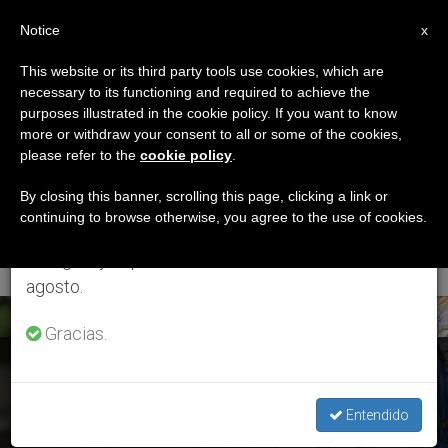
ES
Notice
×
x
Aviso importante
This website or its third party tools use cookies, which are
necessary to its functioning and required to achieve the
Del 27 de julio al 7 de agosto haremos la pausa
ETIQUETA
purposes illustrated in the cookie policy. If you want to know
anual, aprovechando que en el periodo de verano
Posts Tagged
more or withdraw your consent to all or some of the cookies,
please refer to the
cookie policy
.
se generan menos informaciones y también el
‘mártires
consumo de las mismas disminuye.
By closing this banner, scrolling this page, clicking a link or
continuing to browse otherwise, you agree to the use of cookies.
Concepcionistas’
Retomamos el trabajo ordinario de las ediciones
en inglés y español de ZENIT el lunes 10 de
agosto.
ÚLTIMAS NOTICIAS
Gracias.
España: La Iglesia beatifica a 14 mártires Concepcionistas
Franciscanas
Entendido