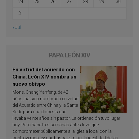
24
25
26
27
28
29
30
31
« Jul
PAPA LEÓN XIV
En virtud del acuerdo con
China, León XIV nombra un
nuevo obispo
Mons. Chang Yanfeng, de 42
años, ha sido nombrado en virtud
del Acuerdo entre China y la Santa
Sede para una diócesis que
llevaba veinte años sin pastor. La ordenación tuvo lugar
hoy. Pero hace tres semanas antes tuvo que
comprometer públicamente a la Iglesia local con la
controvertida ley que busca eliminar la identidad de las