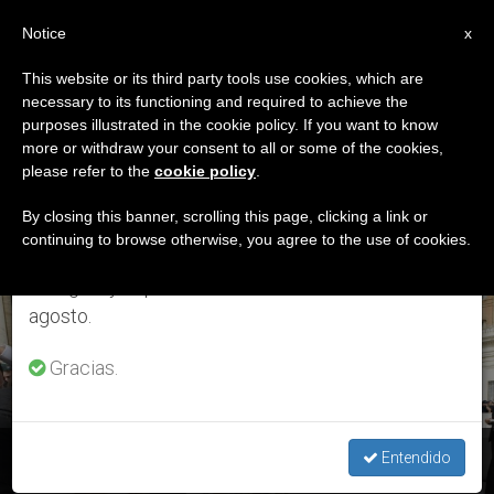
ES
Notice
×
x
Aviso importante
This website or its third party tools use cookies, which are
necessary to its functioning and required to achieve the
Del 27 de julio al 7 de agosto haremos la pausa
ETIQUETA
purposes illustrated in the cookie policy. If you want to know
anual, aprovechando que en el periodo de verano
Posts Tagged
more or withdraw your consent to all or some of the cookies,
please refer to the
cookie policy
.
se generan menos informaciones y también el
‘matrimonio Sin Fe’
consumo de las mismas disminuye.
By closing this banner, scrolling this page, clicking a link or
continuing to browse otherwise, you agree to the use of cookies.
Retomamos el trabajo ordinario de las ediciones
en inglés y español de ZENIT el lunes 10 de
ÚLTIMAS NOTICIAS
agosto.
Gracias.
Teología para Milennials: “Matrimonio religioso sin fe”
Entendido