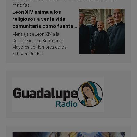
minorías.
León XIV anima a los
religiosos a ver la vida
comunitaria como fuente
de inspiración y
Mensaje de León XIV a la
santificación
Conferencia de Superiores
Mayores de Hombres de los
Estados Unidos