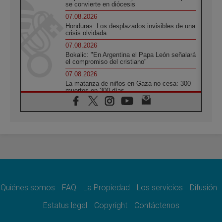
se convierte en diócesis
07.08.2026
Honduras: Los desplazados invisibles de una
crisis olvidada
07.08.2026
Bokalic: "En Argentina el Papa León señalará
el compromiso del cristiano"
07.08.2026
La matanza de niños en Gaza no cesa: 300
muertos en 300 días
07.08.2026
Tagle: La guerra desfigura el mundo, solo la
revelación de Dios lo transfigura
07.08.2026
Presentada la Trienal de Arte de las
Universidades Católicas: «Exercises in
Empathy»
07.08.2026
Fortunatus Nwachukwu: la comunicación
como misión al servicio del Evangelio
Quiénes somos
FAQ
La Propiedad
Los servicios
Difusión
07.08.2026
Estatus legal
Copyright
Contáctenos
SIGNIS 2026, dar voz a las religiosas en el
espacio público