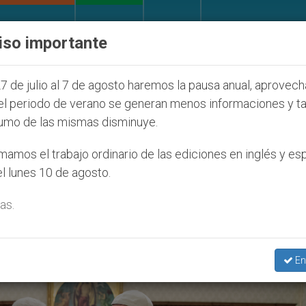
IGLESIA Y MUNDO
DOCUMENTOS
DONATIVOS
iso importante
la Juventud Seúl 2027
ONU se pronuncia ante c
7 de julio al 7 de agosto haremos la pausa anual, aprovec
el periodo de verano se generan menos informaciones y t
umo de las mismas disminuye.
saje Para La Jornada Mundial 
amos el trabajo ordinario de las ediciones en inglés y es
l lunes 10 de agosto.
as.
En