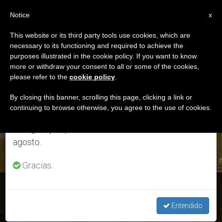
ES
Notice
×
x
Aviso importante
This website or its third party tools use cookies, which are
necessary to its functioning and required to achieve the
Del 27 de julio al 7 de agosto haremos la pausa
ETIQUETA
purposes illustrated in the cookie policy. If you want to know
anual, aprovechando que en el periodo de verano
Posts Tagged ‘misa
more or withdraw your consent to all or some of the cookies,
please refer to the
cookie policy
.
se generan menos informaciones y también el
Del Papa Francisco’
consumo de las mismas disminuye.
By closing this banner, scrolling this page, clicking a link or
continuing to browse otherwise, you agree to the use of cookies.
Retomamos el trabajo ordinario de las ediciones
en inglés y español de ZENIT el lunes 10 de
ÚLTIMAS NOTICIAS
agosto.
Gracias.
Francisco en la misa de su cumpleaños: “Recen para que mi
vejez sea fecunda”
Entendido