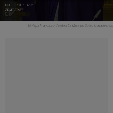
DEC 17, 2016 14:22
ZENIT STAFF
El Papa Francisco Celebra La Misa En Su 80 Cumpleaños