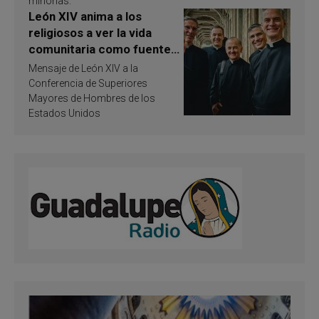
minorías.
León XIV anima a los
religiosos a ver la vida
comunitaria como fuente
de inspiración y
Mensaje de León XIV a la
santificación
Conferencia de Superiores
Mayores de Hombres de los
Estados Unidos