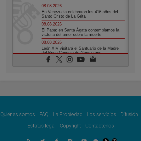
08.08.2026
En Venezuela celebraron los 416 años del
Santo Cristo de La Grita
08.08.2026
El Papa: en Santa Ágata contemplamos la
victoria del amor sobre la muerte
08.08.2026
León XIV visitará el Santuario de la Madre
del Buen Consejo de Genazzano
07.08.2026
Filipinas: el Vicariato Apostólico de Calapán
se convierte en diócesis
07.08.2026
Honduras: Los desplazados invisibles de una
crisis olvidada
07.08.2026
Bokalic: "En Argentina el Papa León señalará
el compromiso del cristiano"
Quiénes somos
FAQ
La Propiedad
Los servicios
Difusión
07.08.2026
La matanza de niños en Gaza no cesa: 300
Estatus legal
Copyright
Contáctenos
muertos en 300 días
07.08.2026
Tagle: La guerra desfigura el mundo, solo la