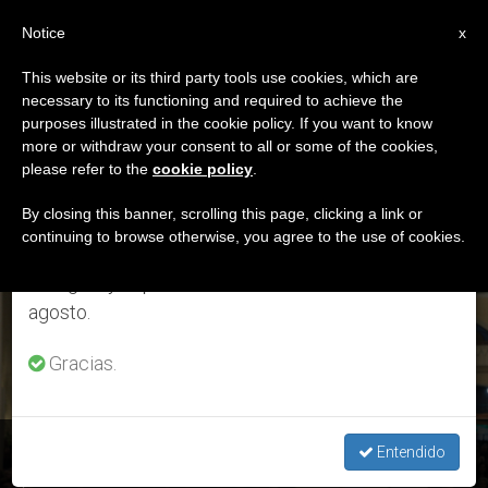
ES
Notice
×
x
Aviso importante
This website or its third party tools use cookies, which are
necessary to its functioning and required to achieve the
Del 27 de julio al 7 de agosto haremos la pausa
ETIQUETA
purposes illustrated in the cookie policy. If you want to know
anual, aprovechando que en el periodo de verano
Posts Tagged ‘misa
more or withdraw your consent to all or some of the cookies,
please refer to the
cookie policy
.
se generan menos informaciones y también el
Desagravio’
consumo de las mismas disminuye.
By closing this banner, scrolling this page, clicking a link or
continuing to browse otherwise, you agree to the use of cookies.
Retomamos el trabajo ordinario de las ediciones
en inglés y español de ZENIT el lunes 10 de
ÚLTIMAS NOTICIAS
agosto.
Gracias.
Chile: miles participan en la misa de desagravio del templo
Entendido
profanado