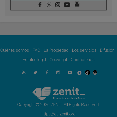
08.08.2026
León XIV visitará el Santuario de la Madre
del Buen Consejo de Genazzano
07.08.2026
Filipinas: el Vicariato Apostólico de Calapán
se convierte en diócesis
07.08.2026
Honduras: Los desplazados invisibles de una
crisis olvidada
Quiénes somos
FAQ
La Propiedad
Los servicios
Difusión
07.08.2026
Bokalic: "En Argentina el Papa León señalará
Estatus legal
Copyright
Contáctenos
el compromiso del cristiano"
07.08.2026
La matanza de niños en Gaza no cesa: 300
muertos en 300 días
07.08.2026
Tagle: La guerra desfigura el mundo, solo la
revelación de Dios lo transfigura
Copyright © 2026 ZENIT. All Rights Reserved.
https://es.zenit.org