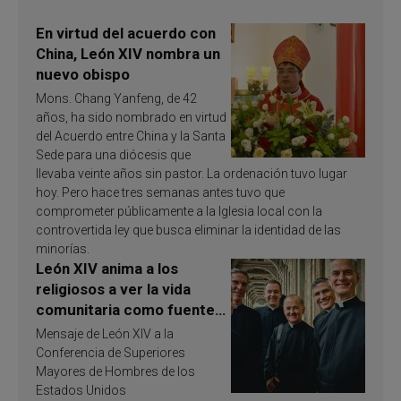
En virtud del acuerdo con
China, León XIV nombra un
nuevo obispo
Mons. Chang Yanfeng, de 42
años, ha sido nombrado en virtud
del Acuerdo entre China y la Santa
Sede para una diócesis que
llevaba veinte años sin pastor. La ordenación tuvo lugar
hoy. Pero hace tres semanas antes tuvo que
comprometer públicamente a la Iglesia local con la
controvertida ley que busca eliminar la identidad de las
minorías.
León XIV anima a los
religiosos a ver la vida
comunitaria como fuente
de inspiración y
Mensaje de León XIV a la
santificación
Conferencia de Superiores
Mayores de Hombres de los
Estados Unidos