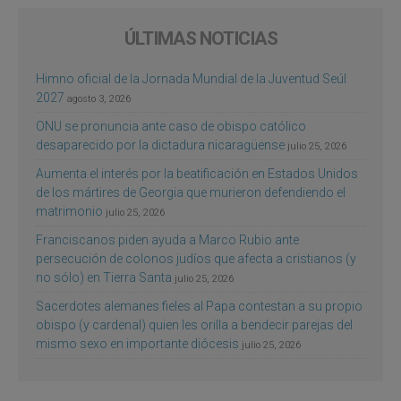
ÚLTIMAS NOTICIAS
Himno oficial de la Jornada Mundial de la Juventud Seúl
2027
agosto 3, 2026
ONU se pronuncia ante caso de obispo católico
desaparecido por la dictadura nicaragüense
julio 25, 2026
Aumenta el interés por la beatificación en Estados Unidos
de los mártires de Georgia que murieron defendiendo el
matrimonio
julio 25, 2026
Franciscanos piden ayuda a Marco Rubio ante
persecución de colonos judíos que afecta a cristianos (y
no sólo) en Tierra Santa
julio 25, 2026
Sacerdotes alemanes fieles al Papa contestan a su propio
obispo (y cardenal) quien les orilla a bendecir parejas del
mismo sexo en importante diócesis
julio 25, 2026