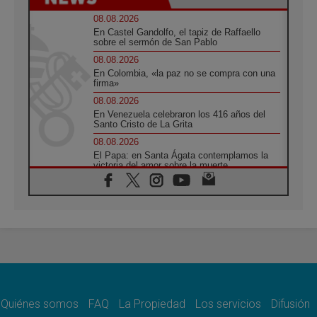
08.08.2026
En Castel Gandolfo, el tapiz de Raffaello
sobre el sermón de San Pablo
08.08.2026
En Colombia, «la paz no se compra con una
firma»
08.08.2026
En Venezuela celebraron los 416 años del
Santo Cristo de La Grita
08.08.2026
El Papa: en Santa Ágata contemplamos la
victoria del amor sobre la muerte
08.08.2026
León XIV visitará el Santuario de la Madre
del Buen Consejo de Genazzano
07.08.2026
Filipinas: el Vicariato Apostólico de Calapán
se convierte en diócesis
07.08.2026
Honduras: Los desplazados invisibles de una
crisis olvidada
Quiénes somos
FAQ
La Propiedad
Los servicios
Difusión
07.08.2026