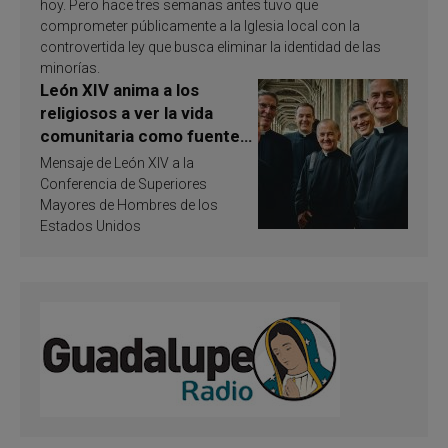
hoy. Pero hace tres semanas antes tuvo que
comprometer públicamente a la Iglesia local con la
controvertida ley que busca eliminar la identidad de las
minorías.
León XIV anima a los
religiosos a ver la vida
comunitaria como fuente
de inspiración y
Mensaje de León XIV a la
santificación
Conferencia de Superiores
Mayores de Hombres de los
Estados Unidos