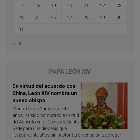
17
18
19
20
21
22
23
24
25
26
27
28
29
30
31
« Jul
PAPA LEÓN XIV
En virtud del acuerdo con
China, León XIV nombra un
nuevo obispo
Mons. Chang Yanfeng, de 42
años, ha sido nombrado en virtud
del Acuerdo entre China y la Santa
Sede para una diócesis que
llevaba veinte años sin pastor. La ordenación tuvo lugar