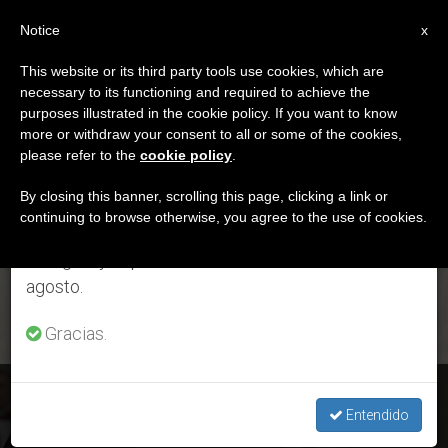
ES
Notice
×
x
Aviso importante
This website or its third party tools use cookies, which are
necessary to its functioning and required to achieve the
Del 27 de julio al 7 de agosto haremos la pausa
ETIQUETA
purposes illustrated in the cookie policy. If you want to know
anual, aprovechando que en el periodo de verano
Posts Tagged ‘misa
more or withdraw your consent to all or some of the cookies,
please refer to the
cookie policy
.
se generan menos informaciones y también el
Dominical’
consumo de las mismas disminuye.
By closing this banner, scrolling this page, clicking a link or
continuing to browse otherwise, you agree to the use of cookies.
Retomamos el trabajo ordinario de las ediciones
en inglés y español de ZENIT el lunes 10 de
ÚLTIMAS NOTICIAS
agosto.
Gracias.
El Papa presidirá la Misa de la IV Jornada Mundial de los
Pobres
Entendido