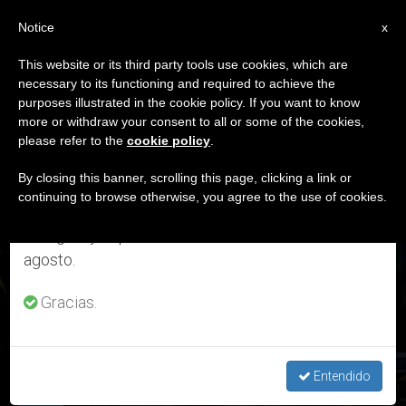
ES
Notice
×
x
Aviso importante
This website or its third party tools use cookies, which are
necessary to its functioning and required to achieve the
Del 27 de julio al 7 de agosto haremos la pausa
ETIQUETA
purposes illustrated in the cookie policy. If you want to know
anual, aprovechando que en el periodo de verano
Posts Tagged ‘misión
more or withdraw your consent to all or some of the cookies,
please refer to the
cookie policy
.
se generan menos informaciones y también el
Evangelizadora’
consumo de las mismas disminuye.
By closing this banner, scrolling this page, clicking a link or
continuing to browse otherwise, you agree to the use of cookies.
Retomamos el trabajo ordinario de las ediciones
en inglés y español de ZENIT el lunes 10 de
ÚLTIMAS NOTICIAS
agosto.
Gracias.
Colombia: COVID-19, obispos solicitan al Gobierno la
reapertura de los templos
Entendido