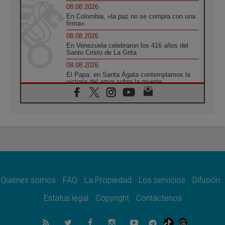
08.08.2026
En Colombia, «la paz no se compra con una
firma»
08.08.2026
En Venezuela celebraron los 416 años del
Santo Cristo de La Grita
08.08.2026
El Papa: en Santa Ágata contemplamos la
victoria del amor sobre la muerte
08.08.2026
León XIV visitará el Santuario de la Madre
del Buen Consejo de Genazzano
07.08.2026
Filipinas: el Vicariato Apostólico de Calapán
se convierte en diócesis
07.08.2026
Honduras: Los desplazados invisibles de una
crisis olvidada
Quiénes somos
FAQ
La Propiedad
Los servicios
Difusión
07.08.2026
Bokalic: "En Argentina el Papa León señalará
Estatus legal
Copyright
Contáctenos
el compromiso del cristiano"
07.08.2026
La matanza de niños en Gaza no cesa: 300