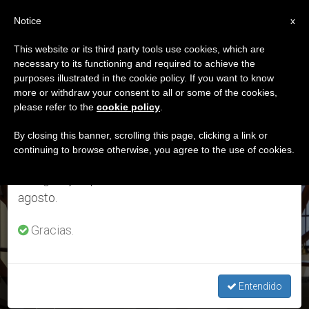
ES
Notice
×
x
Aviso importante
This website or its third party tools use cookies, which are
necessary to its functioning and required to achieve the
Del 27 de julio al 7 de agosto haremos la pausa
ETIQUETA
purposes illustrated in the cookie policy. If you want to know
anual, aprovechando que en el periodo de verano
Posts Tagged
more or withdraw your consent to all or some of the cookies,
please refer to the
cookie policy
.
se generan menos informaciones y también el
‘monasterio’
consumo de las mismas disminuye.
By closing this banner, scrolling this page, clicking a link or
continuing to browse otherwise, you agree to the use of cookies.
Retomamos el trabajo ordinario de las ediciones
en inglés y español de ZENIT el lunes 10 de
ÚLTIMAS NOTICIAS
agosto.
Gracias.
Entendido
España: 152 monasterios de clausura logran sobrevivir a la