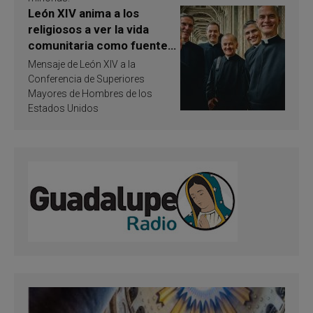
León XIV anima a los
religiosos a ver la vida
comunitaria como fuente
de inspiración y
Mensaje de León XIV a la
santificación
Conferencia de Superiores
Mayores de Hombres de los
Estados Unidos