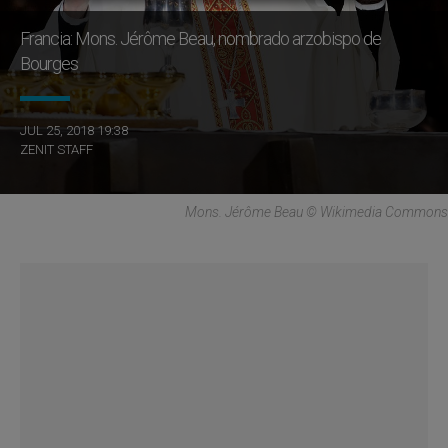
Francia: Mons. Jérôme Beau, nombrado arzobispo de
Bourges
JUL 25, 2018 19:38
ZENIT STAFF
Mons. Jérôme Beau © Wikimedia Commons