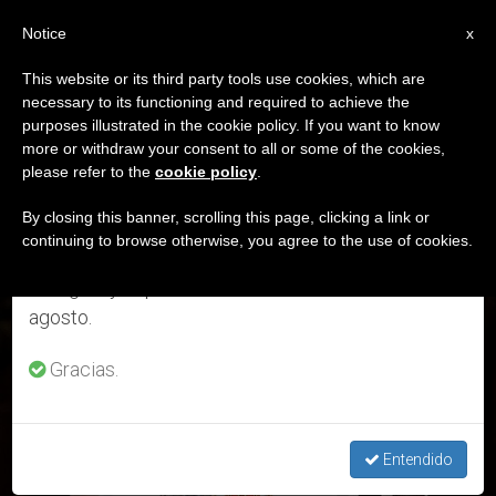
ES
Notice
×
x
Aviso importante
This website or its third party tools use cookies, which are
necessary to its functioning and required to achieve the
Del 27 de julio al 7 de agosto haremos la pausa
ETIQUETA
purposes illustrated in the cookie policy. If you want to know
anual, aprovechando que en el periodo de verano
Posts Tagged ‘Mons.
more or withdraw your consent to all or some of the cookies,
please refer to the
cookie policy
.
se generan menos informaciones y también el
Armand Maillard’
consumo de las mismas disminuye.
By closing this banner, scrolling this page, clicking a link or
continuing to browse otherwise, you agree to the use of cookies.
Retomamos el trabajo ordinario de las ediciones
en inglés y español de ZENIT el lunes 10 de
ÚLTIMAS NOTICIAS
agosto.
Gracias.
Entendido