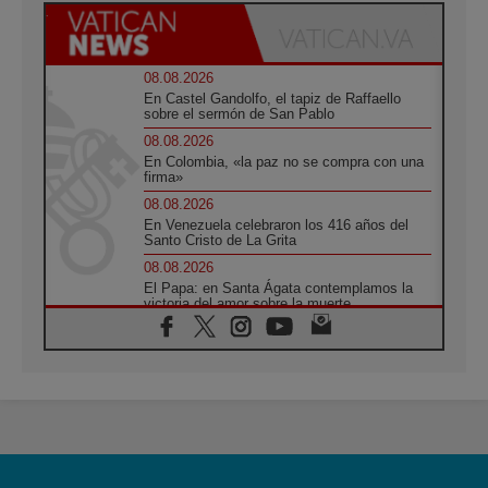
08.08.2026
En Castel Gandolfo, el tapiz de Raffaello
sobre el sermón de San Pablo
08.08.2026
En Colombia, «la paz no se compra con una
firma»
08.08.2026
En Venezuela celebraron los 416 años del
Santo Cristo de La Grita
08.08.2026
El Papa: en Santa Ágata contemplamos la
victoria del amor sobre la muerte
08.08.2026
León XIV visitará el Santuario de la Madre
del Buen Consejo de Genazzano
07.08.2026
Filipinas: el Vicariato Apostólico de Calapán
se convierte en diócesis
07.08.2026
Honduras: Los desplazados invisibles de una