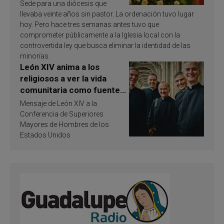
Sede para una diócesis que
llevaba veinte años sin pastor. La ordenación tuvo lugar
hoy. Pero hace tres semanas antes tuvo que
comprometer públicamente a la Iglesia local con la
controvertida ley que busca eliminar la identidad de las
minorías.
León XIV anima a los
religiosos a ver la vida
comunitaria como fuente
de inspiración y
Mensaje de León XIV a la
santificación
Conferencia de Superiores
Mayores de Hombres de los
Estados Unidos