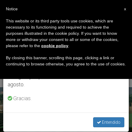
ES
Notice
×
x
Aviso importante
This website or its third party tools use cookies, which are
necessary to its functioning and required to achieve the
Del 27 de julio al 7 de agosto haremos la pausa
ETIQUETA
purposes illustrated in the cookie policy. If you want to know
anual, aprovechando que en el periodo de verano
Posts Tagged ‘Mons.
more or withdraw your consent to all or some of the cookies,
please refer to the
cookie policy
.
se generan menos informaciones y también el
Fernando Chica
consumo de las mismas disminuye.
By closing this banner, scrolling this page, clicking a link or
continuing to browse otherwise, you agree to the use of cookies.
Arellano’
Retomamos el trabajo ordinario de las ediciones
en inglés y español de ZENIT el lunes 10 de
agosto.
ÚLTIMAS NOTICIAS
Gracias.
Entendido