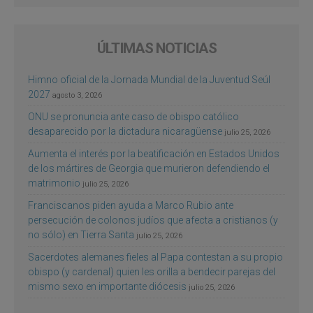
ÚLTIMAS NOTICIAS
Himno oficial de la Jornada Mundial de la Juventud Seúl
2027
agosto 3, 2026
ONU se pronuncia ante caso de obispo católico
desaparecido por la dictadura nicaragüense
julio 25, 2026
Aumenta el interés por la beatificación en Estados Unidos
de los mártires de Georgia que murieron defendiendo el
matrimonio
julio 25, 2026
Franciscanos piden ayuda a Marco Rubio ante
persecución de colonos judíos que afecta a cristianos (y
no sólo) en Tierra Santa
julio 25, 2026
Sacerdotes alemanes fieles al Papa contestan a su propio
obispo (y cardenal) quien les orilla a bendecir parejas del
mismo sexo en importante diócesis
julio 25, 2026