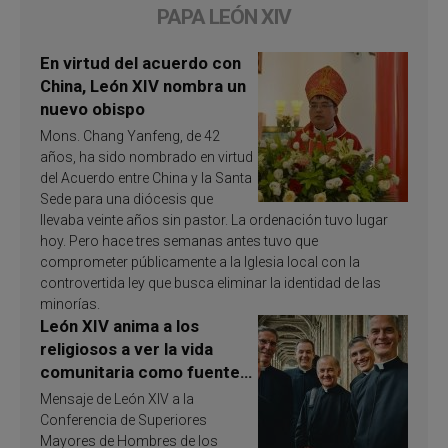
PAPA LEÓN XIV
En virtud del acuerdo con
China, León XIV nombra un
nuevo obispo
Mons. Chang Yanfeng, de 42
años, ha sido nombrado en virtud
del Acuerdo entre China y la Santa
Sede para una diócesis que
llevaba veinte años sin pastor. La ordenación tuvo lugar
hoy. Pero hace tres semanas antes tuvo que
comprometer públicamente a la Iglesia local con la
controvertida ley que busca eliminar la identidad de las
minorías.
León XIV anima a los
religiosos a ver la vida
comunitaria como fuente
de inspiración y
Mensaje de León XIV a la
santificación
Conferencia de Superiores
Mayores de Hombres de los