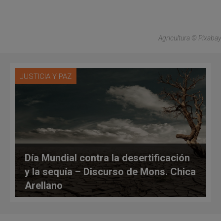
Agricultura © Pixabay
JUSTICIA Y PAZ
Día Mundial contra la desertificación
y la sequía – Discurso de Mons. Chica
Arellano