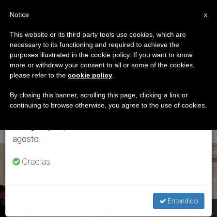
ES
Notice
×
x
Aviso importante
This website or its third party tools use cookies, which are
necessary to its functioning and required to achieve the
Del 27 de julio al 7 de agosto haremos la pausa
ETIQUETA
purposes illustrated in the cookie policy. If you want to know
anual, aprovechando que en el periodo de verano
Posts Tagged ‘Mons.
more or withdraw your consent to all or some of the cookies,
please refer to the
cookie policy
.
se generan menos informaciones y también el
Francisco Pérez
consumo de las mismas disminuye.
By closing this banner, scrolling this page, clicking a link or
continuing to browse otherwise, you agree to the use of cookies.
González’
Retomamos el trabajo ordinario de las ediciones
en inglés y español de ZENIT el lunes 10 de
agosto.
ÚLTIMAS NOTICIAS
Gracias.
Entendido
Cardenal Sebastián: El Papa agradece los «abundantes