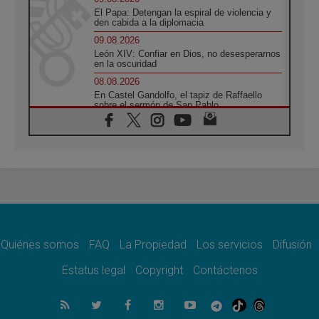
El Papa: Detengan la espiral de violencia y
den cabida a la diplomacia
09.08.2026
León XIV: Confiar en Dios, no desesperarnos
en la oscuridad
08.08.2026
En Castel Gandolfo, el tapiz de Raffaello
sobre el sermón de San Pablo
08.08.2026
En Colombia, «la paz no se compra con una
firma»
08.08.2026
En Venezuela celebraron los 416 años del
Santo Cristo de La Grita
08.08.2026
El Papa: en Santa Ágata contemplamos la
victoria del amor sobre la muerte
Quiénes somos
FAQ
La Propiedad
Los servicios
Difusión
08.08.2026
León XIV visitará el Santuario de la Madre
Estatus legal
Copyright
Contáctenos
del Buen Consejo de Genazzano
07.08.2026
Filipinas: el Vicariato Apostólico de Calapán
se convierte en diócesis