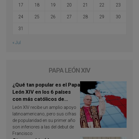
17
18
19
20
21
22
23
24
25
26
27
28
29
30
31
« Jul
PAPA LEÓN XIV
¿Qué tan popular es el Papa
León XIV en los 6 países
con más católicos de
América Latina en 2026?
León XIV recibe un amplio apoyo
Publican resultados de
latinoamericano, pero sus cifras
investigación
de popularidad en su primer año
son inferiores a las del debut de
Francisco