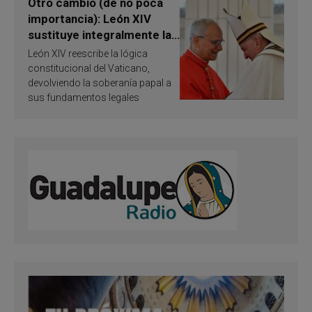
Otro cambio (de no poca
importancia): León XIV
sustituye integralmente la
ley vaticana de Papa
León XIV reescribe la lógica
Francisco
constitucional del Vaticano,
devolviendo la soberanía papal a
sus fundamentos legales