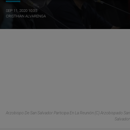
SEP 11, 2020 10:35
CRISTHIAN ALVARENGA
Arzobispo De San Salvador Participa En La Reunión (C) Arzobispado San
Salvador