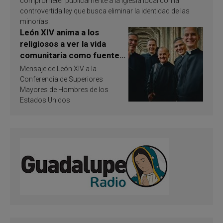
comprometer públicamente a la Iglesia local con la
controvertida ley que busca eliminar la identidad de las
minorías.
León XIV anima a los
religiosos a ver la vida
comunitaria como fuente
de inspiración y
Mensaje de León XIV a la
santificación
Conferencia de Superiores
Mayores de Hombres de los
Estados Unidos