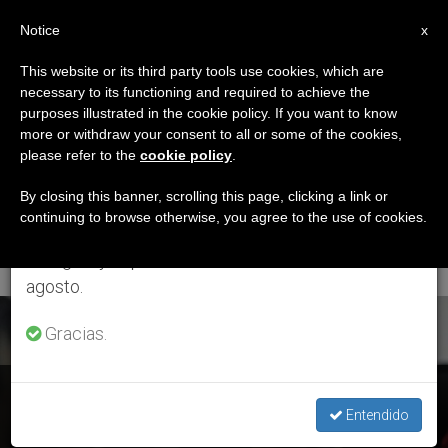
ES
Notice
×
x
Aviso importante
This website or its third party tools use cookies, which are
necessary to its functioning and required to achieve the
Del 27 de julio al 7 de agosto haremos la pausa
ETIQUETA
purposes illustrated in the cookie policy. If you want to know
anual, aprovechando que en el periodo de verano
Posts Tagged ‘Mons.
more or withdraw your consent to all or some of the cookies,
please refer to the
cookie policy
.
se generan menos informaciones y también el
José Luis Escobar
consumo de las mismas disminuye.
By closing this banner, scrolling this page, clicking a link or
continuing to browse otherwise, you agree to the use of cookies.
Alas’
Retomamos el trabajo ordinario de las ediciones
en inglés y español de ZENIT el lunes 10 de
agosto.
ÚLTIMAS NOTICIAS
Gracias.
El Salvador: La Iglesia y organizaciones sociales piden
aprobar ley de aguas
Entendido