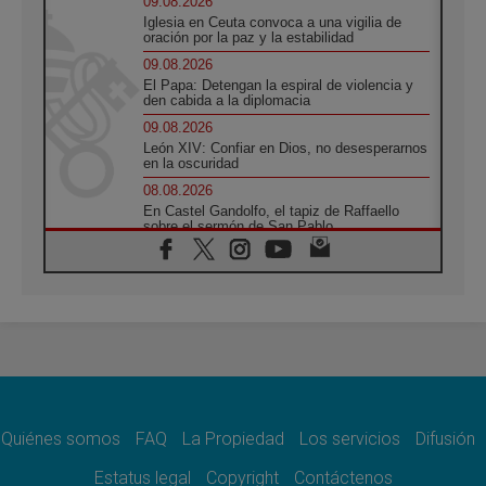
09.08.2026
Iglesia en Ceuta convoca a una vigilia de
oración por la paz y la estabilidad
09.08.2026
El Papa: Detengan la espiral de violencia y
den cabida a la diplomacia
09.08.2026
León XIV: Confiar en Dios, no desesperarnos
en la oscuridad
08.08.2026
En Castel Gandolfo, el tapiz de Raffaello
sobre el sermón de San Pablo
08.08.2026
En Colombia, «la paz no se compra con una
firma»
08.08.2026
En Venezuela celebraron los 416 años del
Santo Cristo de La Grita
08.08.2026
El Papa: en Santa Ágata contemplamos la
victoria del amor sobre la muerte
Quiénes somos
FAQ
La Propiedad
Los servicios
Difusión
08.08.2026
León XIV visitará el Santuario de la Madre
Estatus legal
Copyright
Contáctenos
del Buen Consejo de Genazzano