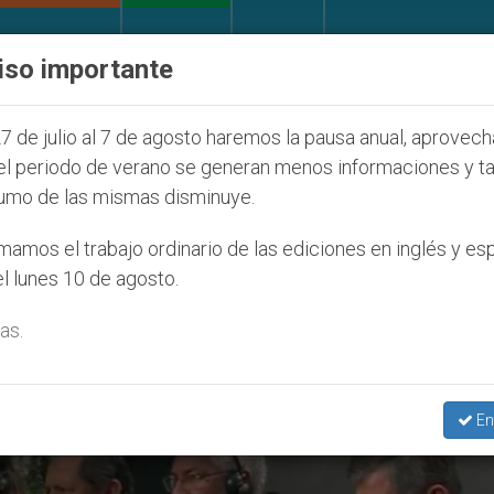
IGLESIA Y MUNDO
DOCUMENTOS
DONATIVOS
iso importante
e la Juventud Seúl 2027
ONU se pronuncia ante
7 de julio al 7 de agosto haremos la pausa anual, aprovec
el periodo de verano se generan menos informaciones y t
umo de las mismas disminuye.
s. Ricardo Centellas Guzmán’
amos el trabajo ordinario de las ediciones en inglés y es
l lunes 10 de agosto.
as.
En