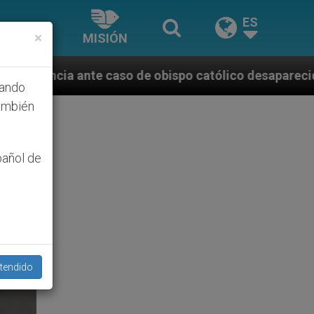
ES
×
MISIÓN
 caso de obispo católico desaparecido por la dictadu
hando
ambién
pañol de
tendido