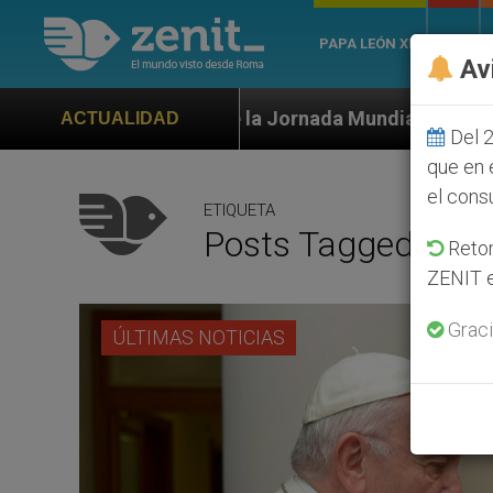
PAPA LEÓN XIV
ROMA
Av
de la Jornada Mundial de la Juventud Seúl 2027
ACTUALIDAD
Del 2
que en 
el cons
ETIQUETA
Posts Tagged ‘Mons
Retom
ZENIT e
Graci
ÚLTIMAS NOTICIAS