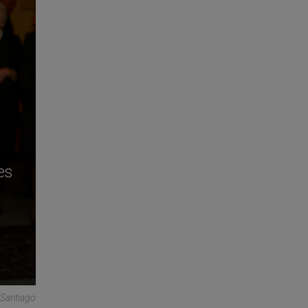
es
 Santiago