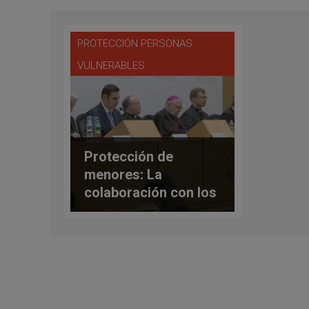
PROTECCIÓN PERSONAS
VULNERABLES
Protección de
menores: La
colaboración con los
estados y los
tribunales civiles,
imprescindible