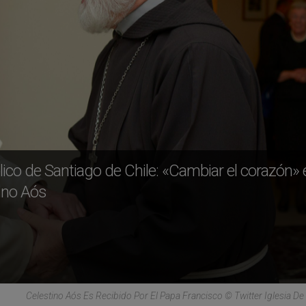
co de Santiago de Chile: «Cambiar el corazón» 
tino Aós
Celestino Aós Es Recibido Por El Papa Francisco © Twitter Iglesia De