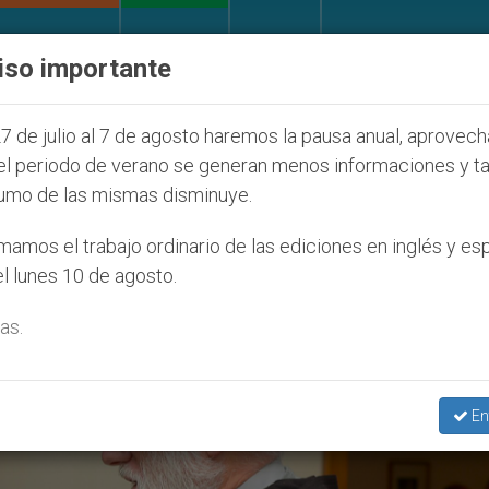
IGLESIA Y MUNDO
DOCUMENTOS
DONATIVOS
iso importante
ONU se pronuncia ante caso de obispo católico desap
7 de julio al 7 de agosto haremos la pausa anual, aprovec
el periodo de verano se generan menos informaciones y t
umo de las mismas disminuye.
. Scicluna’
amos el trabajo ordinario de las ediciones en inglés y es
l lunes 10 de agosto.
as.
En