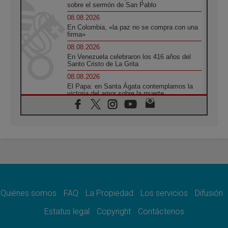
sobre el sermón de San Pablo
08.08.2026
En Colombia, «la paz no se compra con una
firma»
08.08.2026
En Venezuela celebraron los 416 años del
Santo Cristo de La Grita
08.08.2026
El Papa: en Santa Ágata contemplamos la
victoria del amor sobre la muerte
08.08.2026
León XIV visitará el Santuario de la Madre
del Buen Consejo de Genazzano
07.08.2026
Filipinas: el Vicariato Apostólico de Calapán
se convierte en diócesis
07.08.2026
Honduras: Los desplazados invisibles de una
crisis olvidada
Quiénes somos
FAQ
La Propiedad
Los servicios
Difusión
07.08.2026
Bokalic: "En Argentina el Papa León señalará
Estatus legal
Copyright
Contáctenos
el compromiso del cristiano"
07.08.2026