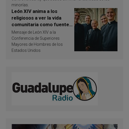
minorías.
León XIV anima a los
religiosos a ver la vida
comunitaria como fuente
de inspiración y
Mensaje de León XIV a la
santificación
Conferencia de Superiores
Mayores de Hombres de los
Estados Unidos