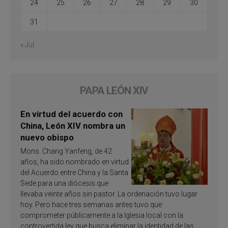
24
25
26
27
28
29
30
31
« Jul
PAPA LEÓN XIV
En virtud del acuerdo con
China, León XIV nombra un
nuevo obispo
Mons. Chang Yanfeng, de 42
años, ha sido nombrado en virtud
del Acuerdo entre China y la Santa
Sede para una diócesis que
llevaba veinte años sin pastor. La ordenación tuvo lugar
hoy. Pero hace tres semanas antes tuvo que
comprometer públicamente a la Iglesia local con la
controvertida ley que busca eliminar la identidad de las