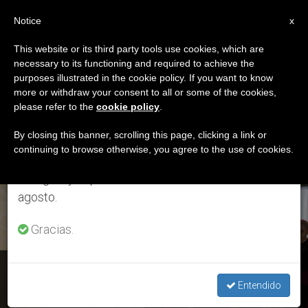
ES
Notice
×
x
Aviso importante
This website or its third party tools use cookies, which are
necessary to its functioning and required to achieve the
Del 27 de julio al 7 de agosto haremos la pausa
ETIQUETA
purposes illustrated in the cookie policy. If you want to know
anual, aprovechando que en el periodo de verano
Posts Tagged
more or withdraw your consent to all or some of the cookies,
please refer to the
cookie policy
.
se generan menos informaciones y también el
‘Movimiento Scout’
consumo de las mismas disminuye.
By closing this banner, scrolling this page, clicking a link or
continuing to browse otherwise, you agree to the use of cookies.
Retomamos el trabajo ordinario de las ediciones
en inglés y español de ZENIT el lunes 10 de
ÚLTIMAS NOTICIAS
agosto.
Gracias.
Francia: El Cardenal Barbarin es recibido por el Papa
Francisco
Entendido