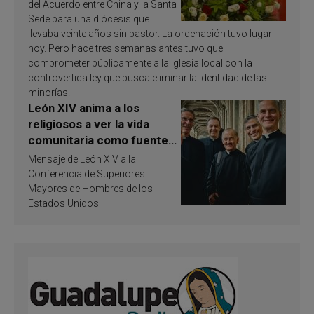
del Acuerdo entre China y la Santa
Sede para una diócesis que
llevaba veinte años sin pastor. La ordenación tuvo lugar
hoy. Pero hace tres semanas antes tuvo que
comprometer públicamente a la Iglesia local con la
controvertida ley que busca eliminar la identidad de las
minorías.
León XIV anima a los
religiosos a ver la vida
comunitaria como fuente
de inspiración y
Mensaje de León XIV a la
santificación
Conferencia de Superiores
Mayores de Hombres de los
Estados Unidos