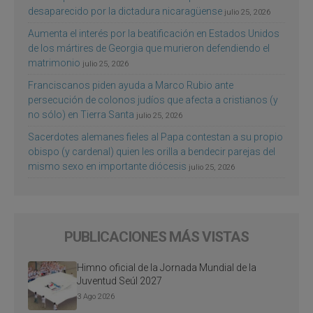
desaparecido por la dictadura nicaragüense
julio 25, 2026
Aumenta el interés por la beatificación en Estados Unidos
de los mártires de Georgia que murieron defendiendo el
matrimonio
julio 25, 2026
Franciscanos piden ayuda a Marco Rubio ante
persecución de colonos judíos que afecta a cristianos (y
no sólo) en Tierra Santa
julio 25, 2026
Sacerdotes alemanes fieles al Papa contestan a su propio
obispo (y cardenal) quien les orilla a bendecir parejas del
mismo sexo en importante diócesis
julio 25, 2026
PUBLICACIONES MÁS VISTAS
Himno oficial de la Jornada Mundial de la
Juventud Seúl 2027
3 Ago 2026