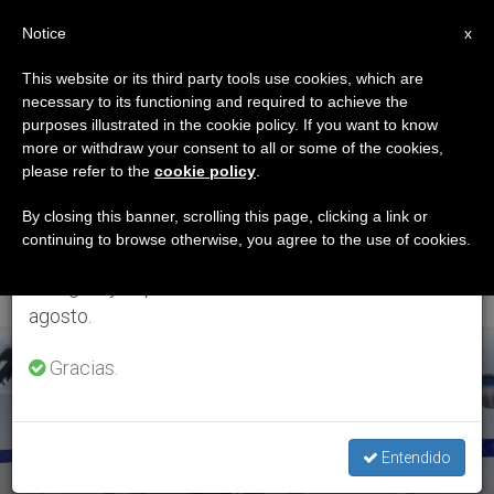
ES
Notice
×
x
Aviso importante
This website or its third party tools use cookies, which are
necessary to its functioning and required to achieve the
Del 27 de julio al 7 de agosto haremos la pausa
ETIQUETA
purposes illustrated in the cookie policy. If you want to know
anual, aprovechando que en el periodo de verano
Posts Tagged ‘muerte
more or withdraw your consent to all or some of the cookies,
please refer to the
cookie policy
.
se generan menos informaciones y también el
Del Hermano De
consumo de las mismas disminuye.
By closing this banner, scrolling this page, clicking a link or
continuing to browse otherwise, you agree to the use of cookies.
Benedicto XVI’
Retomamos el trabajo ordinario de las ediciones
en inglés y español de ZENIT el lunes 10 de
agosto.
ÚLTIMAS NOTICIAS
Gracias.
Entendido