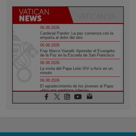
06.08.2026
Cardenal Parolin: La paz comienza con la
empatía al dolor del otro
06.08.2026
Fray Marco Vianelli: Aprender el Evangelio
de la Paz en la Escuela de San Francisco
06.08.2026
La visita del Papa León XIV a Asís en un
minuto
06.08.2026
El agradecimiento de los jóvenes al Papa:
«Hoy nos sentimos Iglesia»
06.08.2026
Líbano: Reanudan los coloquios en Roma en
medio de tensiones y ataques en el sur del
país
06.08.2026
Hiroshima y Nagasaki, 81 años después.
Comienzan "Diez Días Oración por la Paz"