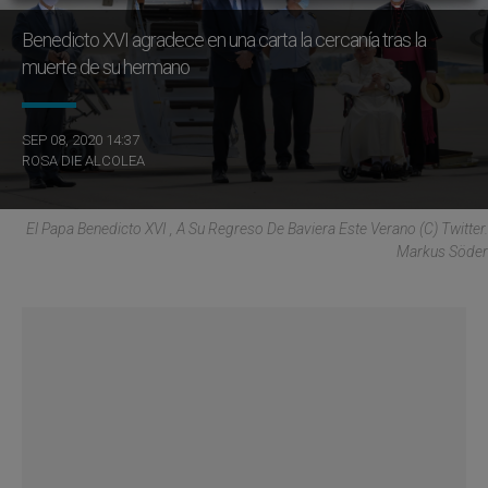
Benedicto XVI agradece en una carta la cercanía tras la
muerte de su hermano
SEP 08, 2020 14:37
ROSA DIE ALCOLEA
El Papa Benedicto XVI , A Su Regreso De Baviera Este Verano (C) Twitter.
Markus Söder