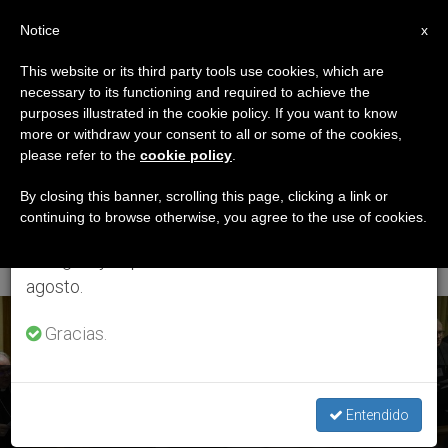
ES
Notice
×
x
Aviso importante
This website or its third party tools use cookies, which are
necessary to its functioning and required to achieve the
Del 27 de julio al 7 de agosto haremos la pausa
ETIQUETA
purposes illustrated in the cookie policy. If you want to know
anual, aprovechando que en el periodo de verano
Posts Tagged ‘obispo
more or withdraw your consent to all or some of the cookies,
please refer to the
cookie policy
.
se generan menos informaciones y también el
Marcelo Sánchez
consumo de las mismas disminuye.
By closing this banner, scrolling this page, clicking a link or
continuing to browse otherwise, you agree to the use of cookies.
Sorondo’
Retomamos el trabajo ordinario de las ediciones
en inglés y español de ZENIT el lunes 10 de
agosto.
ÚLTIMAS NOTICIAS
Gracias.
Sínodo: Creación de un Organismo episcopal permanente
Entendido
para la Amazonía