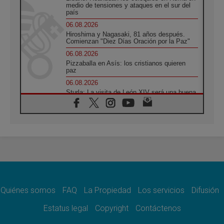
medio de tensiones y ataques en el sur del
país
06.08.2026
Hiroshima y Nagasaki, 81 años después.
Comienzan "Diez Días Oración por la Paz"
06.08.2026
Pizzaballa en Asís: los cristianos quieren
paz
06.08.2026
Sturla: La visita de León XIV será una buena
noticia para todo el Uruguay
06.08.2026
León XIV: La revolución del Evangelio
derriba los muros que separan
06.08.2026
La Iglesia en Ceuta: caridad y esperanza
frente al drama migratorio
06.08.2026
La visita del Papa a Perú será un tiempo de
gracia reconciliación y esperanza
Quiénes somos
FAQ
La Propiedad
Los servicios
Difusión
06.08.2026
Estatus legal
Copyright
Contáctenos
Cardenal Rossi: "La llegada del Papa León a
Argentina es un homenaje a Francisco"