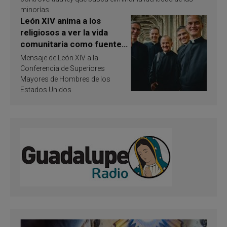
minorías.
León XIV anima a los
religiosos a ver la vida
comunitaria como fuente
de inspiración y
Mensaje de León XIV a la
santificación
Conferencia de Superiores
Mayores de Hombres de los
Estados Unidos