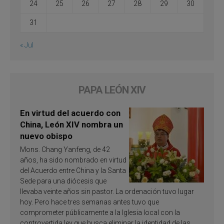
24
25
26
27
28
29
30
31
« Jul
PAPA LEÓN XIV
En virtud del acuerdo con
China, León XIV nombra un
nuevo obispo
Mons. Chang Yanfeng, de 42
años, ha sido nombrado en virtud
del Acuerdo entre China y la Santa
Sede para una diócesis que
llevaba veinte años sin pastor. La ordenación tuvo lugar
hoy. Pero hace tres semanas antes tuvo que
comprometer públicamente a la Iglesia local con la
controvertida ley que busca eliminar la identidad de las