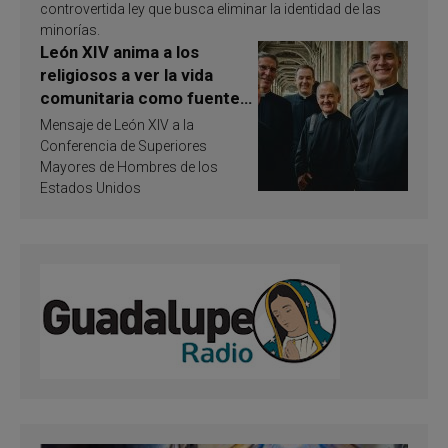
controvertida ley que busca eliminar la identidad de las
minorías.
León XIV anima a los
religiosos a ver la vida
comunitaria como fuente
de inspiración y
Mensaje de León XIV a la
santificación
Conferencia de Superiores
Mayores de Hombres de los
Estados Unidos