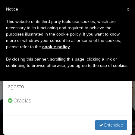
ES
Notice
×
x
Aviso importante
This website or its third party tools use cookies, which are
necessary to its functioning and required to achieve the
Del 27 de julio al 7 de agosto haremos la pausa
ETIQUETA
purposes illustrated in the cookie policy. If you want to know
anual, aprovechando que en el periodo de verano
Posts Tagged
more or withdraw your consent to all or some of the cookies,
please refer to the
cookie policy
.
se generan menos informaciones y también el
‘obispos Albania’
consumo de las mismas disminuye.
By closing this banner, scrolling this page, clicking a link or
continuing to browse otherwise, you agree to the use of cookies.
Retomamos el trabajo ordinario de las ediciones
en inglés y español de ZENIT el lunes 10 de
ÚLTIMAS NOTICIAS
agosto.
Gracias.
El Papa a los obispos de Albania: dar testimonio como lo
Entendido
hicieron los mártires