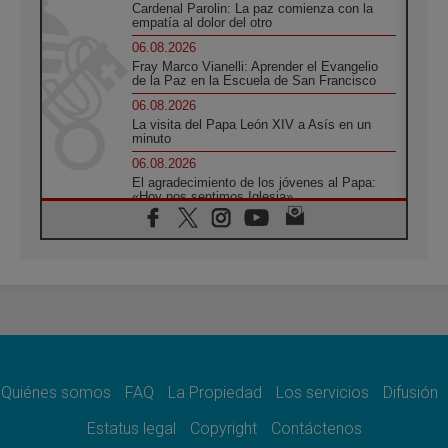
Cardenal Parolin: La paz comienza con la
empatía al dolor del otro
06.08.2026
Fray Marco Vianelli: Aprender el Evangelio
de la Paz en la Escuela de San Francisco
06.08.2026
La visita del Papa León XIV a Asís en un
minuto
06.08.2026
El agradecimiento de los jóvenes al Papa:
«Hoy nos sentimos Iglesia»
06.08.2026
Líbano: Reanudan los coloquios en Roma en
medio de tensiones y ataques en el sur del
país
06.08.2026
Hiroshima y Nagasaki, 81 años después.
Comienzan "Diez Días Oración por la Paz"
06.08.2026
Pizzaballa en Asís: los cristianos quieren
paz
Quiénes somos
FAQ
La Propiedad
Los servicios
Difusión
06.08.2026
Estatus legal
Copyright
Contáctenos
Sturla: La visita de León XIV será una buena
noticia para todo el Uruguay