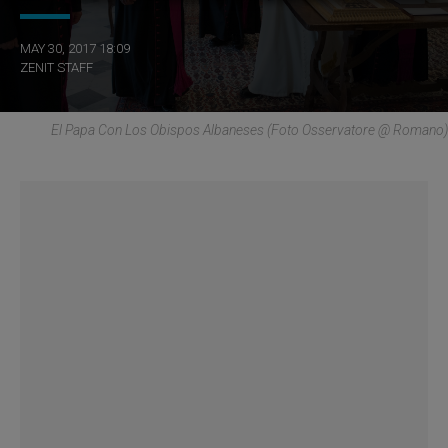
MAY 30, 2017 18:09
ZENIT STAFF
El Papa Con Los Obispos Albaneses (Foto Osservatore @ Romano)