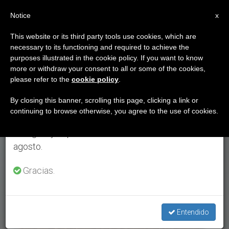
ES
Notice
×
x
Aviso importante
This website or its third party tools use cookies, which are
necessary to its functioning and required to achieve the
Del 27 de julio al 7 de agosto haremos la pausa
ETIQUETA
purposes illustrated in the cookie policy. If you want to know
anual, aprovechando que en el periodo de verano
Posts Tagged ‘Orietta
more or withdraw your consent to all or some of the cookies,
please refer to the
cookie policy
.
se generan menos informaciones y también el
Rossi’
consumo de las mismas disminuye.
By closing this banner, scrolling this page, clicking a link or
continuing to browse otherwise, you agree to the use of cookies.
Retomamos el trabajo ordinario de las ediciones
en inglés y español de ZENIT el lunes 10 de
ÚLTIMAS NOTICIAS
agosto.
Gracias.
Entendido