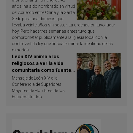
años, ha sido nombrado en virtud
del Acuerdo entre China y la Santa
Sede para una diócesis que
llevaba veinte años sin pastor. La ordenación tuvo lugar
hoy. Pero hace tres semanas antes tuvo que
comprometer públicamente a la Iglesia local con la
controvertida ley que busca eliminar la identidad de las
minorías.
León XIV anima a los
religiosos a ver la vida
comunitaria como fuente
de inspiración y
Mensaje de León XIV a la
santificación
Conferencia de Superiores
Mayores de Hombres de los
Estados Unidos