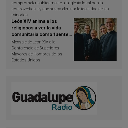
comprometer públicamente a la Iglesia local con la
controvertida ley que busca eliminar la identidad de las
minorías.
León XIV anima a los
religiosos a ver la vida
comunitaria como fuente
de inspiración y
Mensaje de León XIV a la
santificación
Conferencia de Superiores
Mayores de Hombres de los
Estados Unidos