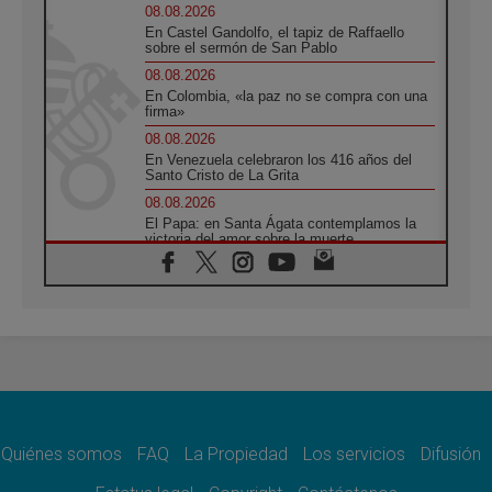
08.08.2026
En Castel Gandolfo, el tapiz de Raffaello
sobre el sermón de San Pablo
08.08.2026
En Colombia, «la paz no se compra con una
firma»
08.08.2026
En Venezuela celebraron los 416 años del
Santo Cristo de La Grita
08.08.2026
El Papa: en Santa Ágata contemplamos la
victoria del amor sobre la muerte
08.08.2026
León XIV visitará el Santuario de la Madre
del Buen Consejo de Genazzano
07.08.2026
Filipinas: el Vicariato Apostólico de Calapán
se convierte en diócesis
07.08.2026
Honduras: Los desplazados invisibles de una
crisis olvidada
Quiénes somos
FAQ
La Propiedad
Los servicios
Difusión
07.08.2026
Bokalic: "En Argentina el Papa León señalará