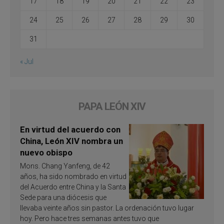
17
18
19
20
21
22
23
24
25
26
27
28
29
30
31
« Jul
PAPA LEÓN XIV
En virtud del acuerdo con
China, León XIV nombra un
nuevo obispo
Mons. Chang Yanfeng, de 42
años, ha sido nombrado en virtud
del Acuerdo entre China y la Santa
Sede para una diócesis que
llevaba veinte años sin pastor. La ordenación tuvo lugar
hoy. Pero hace tres semanas antes tuvo que