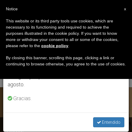
ES
Notice
×
x
Aviso importante
This website or its third party tools use cookies, which are
necessary to its functioning and required to achieve the
Del 27 de julio al 7 de agosto haremos la pausa
ETIQUETA
purposes illustrated in the cookie policy. If you want to know
anual, aprovechando que en el periodo de verano
Posts Tagged ‘P
more or withdraw your consent to all or some of the cookies,
please refer to the
cookie policy
.
se generan menos informaciones y también el
Aquilino Bocos
consumo de las mismas disminuye.
By closing this banner, scrolling this page, clicking a link or
continuing to browse otherwise, you agree to the use of cookies.
Nombrado Cardenal’
Retomamos el trabajo ordinario de las ediciones
en inglés y español de ZENIT el lunes 10 de
agosto.
ÚLTIMAS NOTICIAS
Gracias.
Entendido
Colegio Cardenalicio: Un sacerdote claretiano nombrado